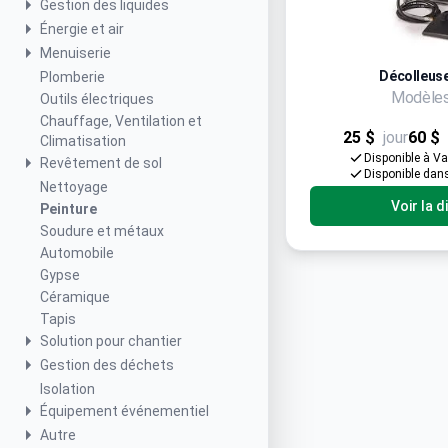
Gestion des liquides
Énergie et air
Menuiserie
Décolleuse
Plomberie
Modèles
Outils électriques
Chauffage, Ventilation et
25 $
jour
60 $
Climatisation
Disponible à V
Revêtement de sol
Disponible dan
Nettoyage
Voir la d
Peinture
Soudure et métaux
Automobile
Gypse
Céramique
Tapis
Solution pour chantier
Gestion des déchets
Isolation
Équipement événementiel
Autre