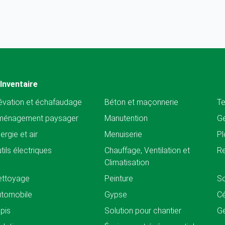
Inventaire
évation et échafaudage
Béton et maçonnerie
Te
ménagement paysager
Manutention
Ge
ergie et air
Menuiserie
Pl
tils électriques
Chauffage, Ventilation et
Re
Climatisation
ettoyage
Peinture
So
tomobile
Gypse
C
pis
Solution pour chantier
Ge