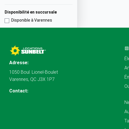
Disponibilité en succursale
Disponible à Varennes
Él
Adresse:
A
1050 Boul. Lionel-Boulet
Én
Varennes, QC J3X 1P7
Ou
Contact:
N
Au
Ta