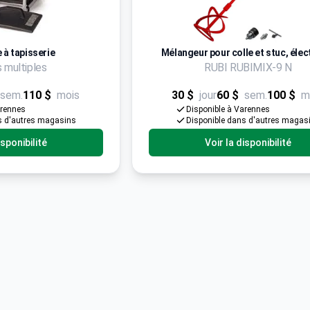
 à tapisserie
Mélangeur pour colle et stuc, élec
 multiples
RUBI RUBIMIX-9 N
sem.
110 $
mois
30 $
jour
60 $
sem.
100 $
m
arennes
Disponible à Varennes
s d'autres magasins
Disponible dans d'autres magas
isponibilité
Voir la disponibilité