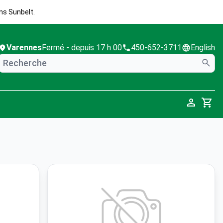
ns Sunbelt.
Varennes
Fermé
- depuis 17 h 00
450-652-3711
English
Cart