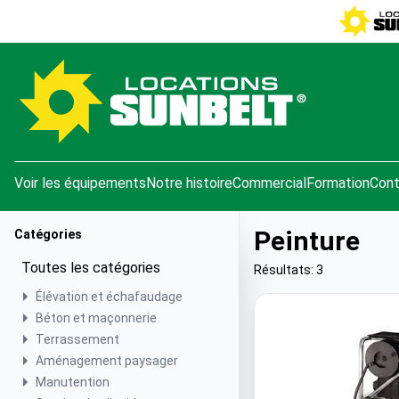
e menu
Voir les équipements
Notre histoire
Commercial
Formation
Cont
Peinture
Catégories
Toutes les catégories
Résultats: 3
Élévation et échafaudage
Béton et maçonnerie
Terrassement
Aménagement paysager
Manutention