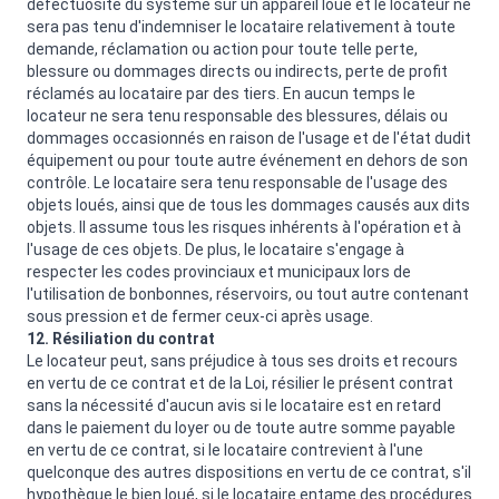
défectuosité du système sur un appareil loué et le locateur ne
sera pas tenu d'indemniser le locataire relativement à toute
demande, réclamation ou action pour toute telle perte,
blessure ou dommages directs ou indirects, perte de profit
réclamés au locataire par des tiers. En aucun temps le
locateur ne sera tenu responsable des blessures, délais ou
dommages occasionnés en raison de l'usage et de l'état dudit
équipement ou pour toute autre événement en dehors de son
contrôle. Le locataire sera tenu responsable de l'usage des
objets loués, ainsi que de tous les dommages causés aux dits
objets. Il assume tous les risques inhérents à l'opération et à
l'usage de ces objets. De plus, le locataire s'engage à
respecter les codes provinciaux et municipaux lors de
l'utilisation de bonbonnes, réservoirs, ou tout autre contenant
sous pression et de fermer ceux-ci après usage.
12. Résiliation du contrat
Le locateur peut, sans préjudice à tous ses droits et recours
en vertu de ce contrat et de la Loi, résilier le présent contrat
sans la nécessité d'aucun avis si le locataire est en retard
dans le paiement du loyer ou de toute autre somme payable
en vertu de ce contrat, si le locataire contrevient à l'une
quelconque des autres dispositions en vertu de ce contrat, s'il
hypothèque le bien loué, si le locataire entame des procédures