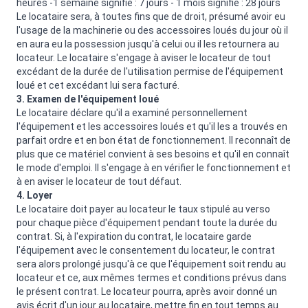
heures -1 semaine signifie : 7 jours - 1 mois signifie : 28 jours
Le locataire sera, à toutes fins que de droit, présumé avoir eu
l'usage de la machinerie ou des accessoires loués du jour où il
en aura eu la possession jusqu'à celui ou il les retournera au
locateur. Le locataire s'engage à aviser le locateur de tout
excédant de la durée de l'utilisation permise de l'équipement
loué et cet excédant lui sera facturé.
3. Examen de l'équipement loué
Le locataire déclare qu'il a examiné personnellement
l'équipement et les accessoires loués et qu'il les a trouvés en
parfait ordre et en bon état de fonctionnement. Il reconnaît de
plus que ce matériel convient à ses besoins et qu'il en connaît
le mode d'emploi. Il s'engage à en vérifier le fonctionnement et
à en aviser le locateur de tout défaut.
4. Loyer
Le locataire doit payer au locateur le taux stipulé au verso
pour chaque pièce d'équipement pendant toute la durée du
contrat. Si, à l'expiration du contrat, le locataire garde
l'équipement avec le consentement du locateur, le contrat
sera alors prolongé jusqu'à ce que l'équipement soit rendu au
locateur et ce, aux mêmes termes et conditions prévus dans
le présent contrat. Le locateur pourra, après avoir donné un
avis écrit d'un jour au locataire, mettre fin en tout temps au