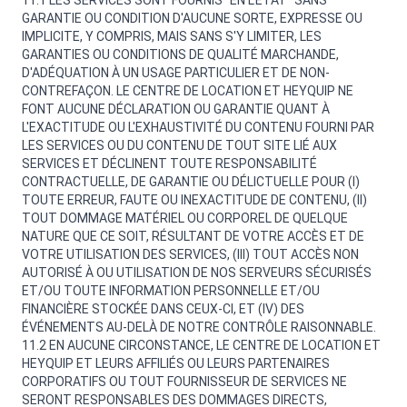
11.1 LES SERVICES SONT FOURNIS "EN L'ÉTAT" SANS
GARANTIE OU CONDITION D'AUCUNE SORTE, EXPRESSE OU
IMPLICITE, Y COMPRIS, MAIS SANS S'Y LIMITER, LES
GARANTIES OU CONDITIONS DE QUALITÉ MARCHANDE,
D'ADÉQUATION À UN USAGE PARTICULIER ET DE NON-
CONTREFAÇON. LE CENTRE DE LOCATION ET HEYQUIP NE
FONT AUCUNE DÉCLARATION OU GARANTIE QUANT À
L'EXACTITUDE OU L'EXHAUSTIVITÉ DU CONTENU FOURNI PAR
LES SERVICES OU DU CONTENU DE TOUT SITE LIÉ AUX
SERVICES ET DÉCLINENT TOUTE RESPONSABILITÉ
CONTRACTUELLE, DE GARANTIE OU DÉLICTUELLE POUR (I)
TOUTE ERREUR, FAUTE OU INEXACTITUDE DE CONTENU, (II)
TOUT DOMMAGE MATÉRIEL OU CORPOREL DE QUELQUE
NATURE QUE CE SOIT, RÉSULTANT DE VOTRE ACCÈS ET DE
VOTRE UTILISATION DES SERVICES, (III) TOUT ACCÈS NON
AUTORISÉ À OU UTILISATION DE NOS SERVEURS SÉCURISÉS
ET/OU TOUTE INFORMATION PERSONNELLE ET/OU
FINANCIÈRE STOCKÉE DANS CEUX-CI, ET (IV) DES
ÉVÉNEMENTS AU-DELÀ DE NOTRE CONTRÔLE RAISONNABLE.
11.2 EN AUCUNE CIRCONSTANCE, LE CENTRE DE LOCATION ET
HEYQUIP ET LEURS AFFILIÉS OU LEURS PARTENAIRES
CORPORATIFS OU TOUT FOURNISSEUR DE SERVICES NE
SERONT RESPONSABLES DES DOMMAGES DIRECTS,