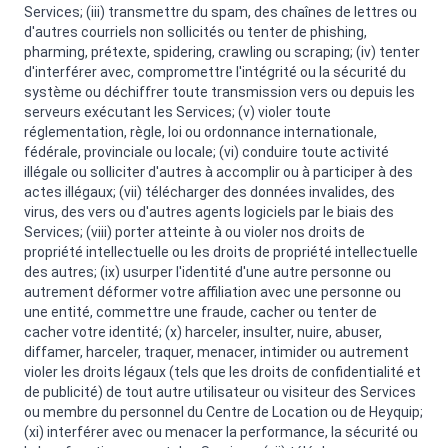
Services; (iii) transmettre du spam, des chaînes de lettres ou
d'autres courriels non sollicités ou tenter de phishing,
pharming, prétexte, spidering, crawling ou scraping; (iv) tenter
d'interférer avec, compromettre l'intégrité ou la sécurité du
système ou déchiffrer toute transmission vers ou depuis les
serveurs exécutant les Services; (v) violer toute
réglementation, règle, loi ou ordonnance internationale,
fédérale, provinciale ou locale; (vi) conduire toute activité
illégale ou solliciter d'autres à accomplir ou à participer à des
actes illégaux; (vii) télécharger des données invalides, des
virus, des vers ou d'autres agents logiciels par le biais des
Services; (viii) porter atteinte à ou violer nos droits de
propriété intellectuelle ou les droits de propriété intellectuelle
des autres; (ix) usurper l'identité d'une autre personne ou
autrement déformer votre affiliation avec une personne ou
une entité, commettre une fraude, cacher ou tenter de
cacher votre identité; (x) harceler, insulter, nuire, abuser,
diffamer, harceler, traquer, menacer, intimider ou autrement
violer les droits légaux (tels que les droits de confidentialité et
de publicité) de tout autre utilisateur ou visiteur des Services
ou membre du personnel du Centre de Location ou de Heyquip;
(xi) interférer avec ou menacer la performance, la sécurité ou