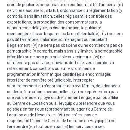
droit de publicité, personnalité ou confidentialité d'un tiers ; (iii)
ne violera aucune loi, statut, ordonnance ou réglementation (y
compris, sans limitation, celles régissant le contrôle des
exportations, la protection des consommateurs, la
concurrence déloyale, la discrimination, la publicité
mensongère, les anti-spams ou la confidentialité) ; (iv) ne sera
pas diffamatoire, calomnieux, menaçant ou harcelant
illégalement ; (v) ne sera pas obscène ou ne contiendra pas de
pornographie (y compris, mais sans s'y limiter, la pornographie
infantile) ou ne sera pas nuisible aux mineurs ; (vi) ne
contiendra pas de virus, chevaux de Troie, vers, bombes à
retardement, cancelbots ou autres routines de
programmation informatique destinées à endommager,
interférer de manière préjudiciable, intercepter
subrepticement ou s'approprier des systèmes, des données
ou des informations personnelles ; (vii) ne représentera pas
que vous êtes employé ou directement engagé par ou affilié
au Centre de Location ou à Heyquip ou prétendre que vous
agissez en tant que représentant ou agent du Centre de
Location ou de Heyquip ; et (viii) ne créera pas de
responsabilité pour le Centre de Location ou Heyquip ou ne
fera perdre (en tout ou en partie) les services de ses