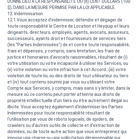
DONNÉ LIEU À LA RESPONSABILITÉ OU (II) CENT DOLLARS (100
$), DANS LA MESURE PERMISE PAR LA LOI APPLICABLE.
12. Indemnisation
12.1 Vous acceptez d'indemniser, défendre et dégager de
toute responsabilité le Centre de Location et Heyquip et leurs
dirigeants, directeurs, employés, agents, avocats, assureurs,
successeurs, ayants droit et fournisseurs de services tiers
(les "Parties Indemnisées") de et contre toute responsabilité,
frais et dépenses, y compris, sans limitation, les frais de
justice et honoraires d'avocats raisonnables, résultant de (i)
votre utilisation ou votre incapacité à utiliser les Services, ou
(ii) votre violation ou votre infraction à cet Accord ; (iii) votre
violation de toute loi, ou des droits de tout utilisateur ou tiers
et (iv) tout contenu soumis par vous ou utilisant votre
Compte aux Services, y compris, mais sans s'y limiter, dans la
mesure où ce contenu peut porter atteinte aux droits de
propriété intellectuelle d'un tiers ou être autrement illégal ou
illicite. Vous acceptez également d'indemniser les Parties
Indemnisées pour toute responsabilité résultant de
l'utilisation par vous de robots logiciels, de spiders, de
crawlers ou d'autres outils de collecte et d'extraction de
données, ou de toute autre action que vous entreprenez qui
impose une charge ou une sollicitation déraisonnable sur