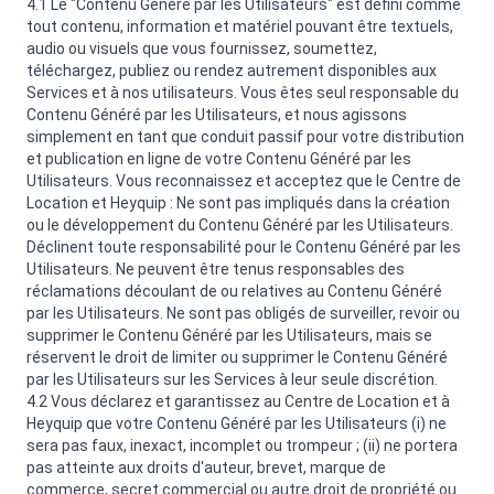
4.1 Le "Contenu Généré par les Utilisateurs" est défini comme
tout contenu, information et matériel pouvant être textuels,
audio ou visuels que vous fournissez, soumettez,
téléchargez, publiez ou rendez autrement disponibles aux
Services et à nos utilisateurs. Vous êtes seul responsable du
Contenu Généré par les Utilisateurs, et nous agissons
simplement en tant que conduit passif pour votre distribution
et publication en ligne de votre Contenu Généré par les
Utilisateurs. Vous reconnaissez et acceptez que le Centre de
Location et Heyquip : Ne sont pas impliqués dans la création
ou le développement du Contenu Généré par les Utilisateurs.
Déclinent toute responsabilité pour le Contenu Généré par les
Utilisateurs. Ne peuvent être tenus responsables des
réclamations découlant de ou relatives au Contenu Généré
par les Utilisateurs. Ne sont pas obligés de surveiller, revoir ou
supprimer le Contenu Généré par les Utilisateurs, mais se
réservent le droit de limiter ou supprimer le Contenu Généré
par les Utilisateurs sur les Services à leur seule discrétion.
4.2 Vous déclarez et garantissez au Centre de Location et à
Heyquip que votre Contenu Généré par les Utilisateurs (i) ne
sera pas faux, inexact, incomplet ou trompeur ; (ii) ne portera
pas atteinte aux droits d'auteur, brevet, marque de
commerce, secret commercial ou autre droit de propriété ou