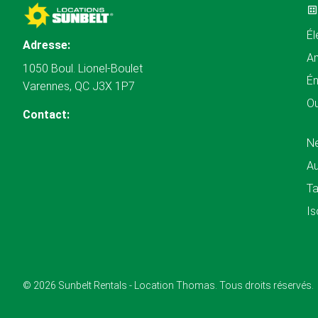
Él
Adresse:
A
1050 Boul. Lionel-Boulet
Én
Varennes, QC J3X 1P7
Ou
Contact:
N
Au
Ta
Is
© 2026 Sunbelt Rentals - Location Thomas. Tous droits réservés.