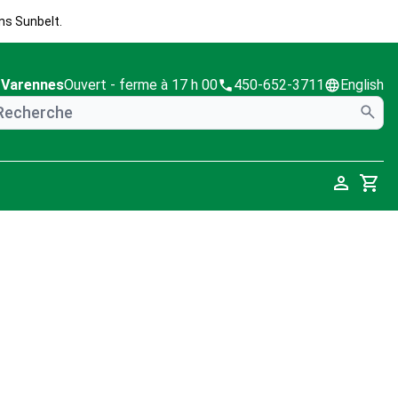
ns Sunbelt.
Varennes
Ouvert
- ferme à 17 h 00
450-652-3711
English
Cart