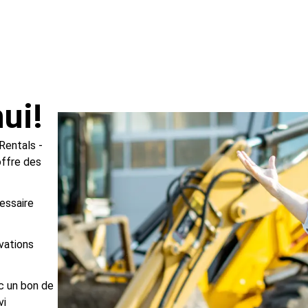
ui!
Rentals -
offre des
essaire
vations
c un bon de
vi