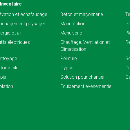
Inventaire
évation et échafaudage
Béton et maçonnerie
Te
ménagement paysager
Manutention
Ge
ergie et air
Menuiserie
Pl
tils électriques
Chauffage, Ventilation et
Re
Climatisation
ettoyage
Peinture
So
tomobile
Gypse
C
pis
Solution pour chantier
Ge
olation
Équipement événementiel