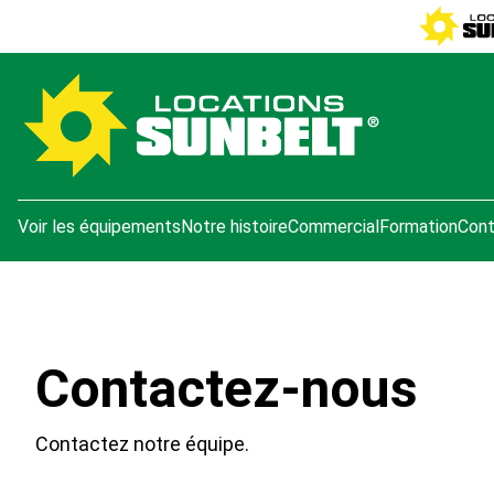
e menu
Voir les équipements
Notre histoire
Commercial
Formation
Cont
Contactez-nous
Contactez notre équipe.