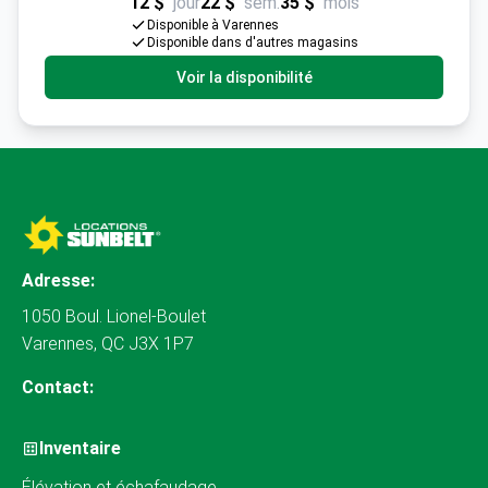
12 $
jour
22 $
sem.
35 $
mois
Disponible à Varennes
Disponible dans d'autres magasins
Voir la disponibilité
Adresse:
1050 Boul. Lionel-Boulet
Varennes, QC J3X 1P7
Contact:
Inventaire
Élévation et échafaudage