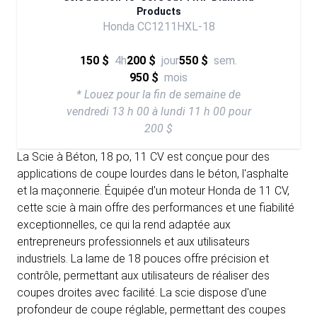
Products
Honda CC1211HXL-18
150 $
4h
200 $
jour
550 $
sem.
950 $
mois
* Louez pour la fin de semaine de
vendredi 13 h 00 à lundi 11 h 00 pour
200 $
La Scie à Béton, 18 po, 11 CV est conçue pour des
applications de coupe lourdes dans le béton, l'asphalte
et la maçonnerie. Équipée d'un moteur Honda de 11 CV,
cette scie à main offre des performances et une fiabilité
exceptionnelles, ce qui la rend adaptée aux
entrepreneurs professionnels et aux utilisateurs
industriels. La lame de 18 pouces offre précision et
contrôle, permettant aux utilisateurs de réaliser des
coupes droites avec facilité. La scie dispose d'une
profondeur de coupe réglable, permettant des coupes