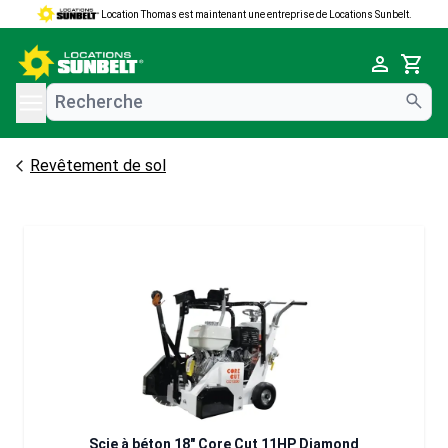
Location Thomas est maintenant une entreprise de Locations Sunbelt.
e menu
Cart
Revêtement de sol
Scie à béton 18" Core Cut 11HP Diamond