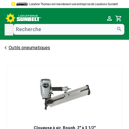
Location Thomas est maintenant une entreprise de Locations Sunbelt.
e menu
Cart
Outils pneumatiques
Cloueuse à air, Rough, 2" à 3 1/2"