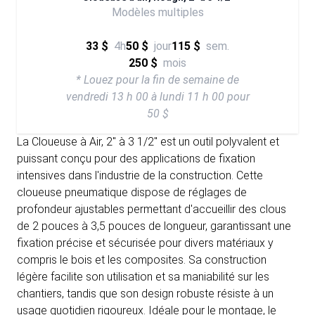
Modèles multiples
33 $
4h
50 $
jour
115 $
sem.
250 $
mois
* Louez pour la fin de semaine de
vendredi 13 h 00 à lundi 11 h 00 pour
50 $
La Cloueuse à Air, 2" à 3 1/2" est un outil polyvalent et
puissant conçu pour des applications de fixation
intensives dans l'industrie de la construction. Cette
cloueuse pneumatique dispose de réglages de
profondeur ajustables permettant d'accueillir des clous
de 2 pouces à 3,5 pouces de longueur, garantissant une
fixation précise et sécurisée pour divers matériaux y
compris le bois et les composites. Sa construction
légère facilite son utilisation et sa maniabilité sur les
chantiers, tandis que son design robuste résiste à un
usage quotidien rigoureux. Idéale pour le montage, le