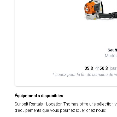
Souff
Modèle
35 $
4h
50 $
jour
* Louez pour la fin de semaine de v
Équipements disponibles
Sunbelt Rentals - Location Thomas offre une sélection v
d'équipements que vous pourriez louer chez nous: