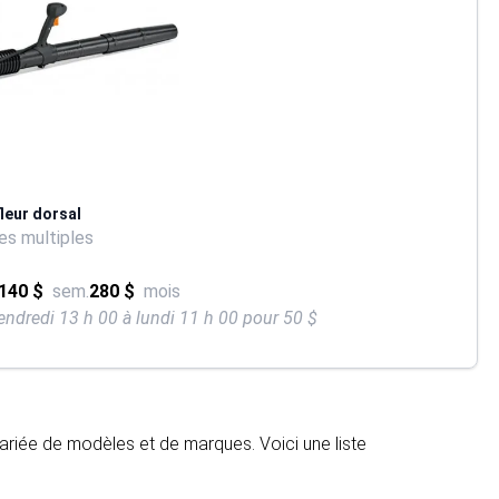
leur dorsal
s multiples
140 $
sem.
280 $
mois
endredi 13 h 00 à lundi 11 h 00 pour 50 $
ariée de modèles et de marques. Voici une liste