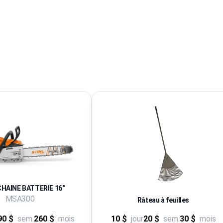
CHAINE BATTERIE 16''
MSA300
Râteau à feuilles
90 $
sem.
260 $
mois
10 $
jour
20 $
sem.
30 $
mois