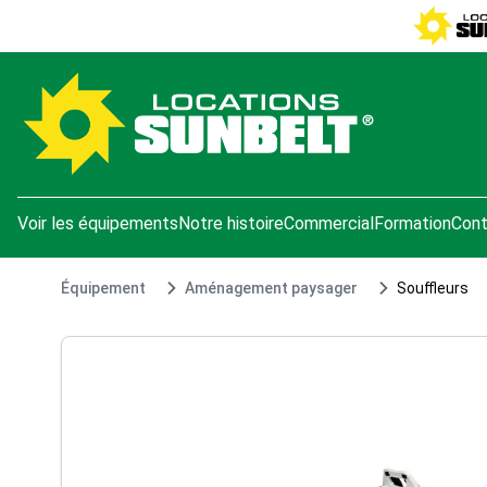
e menu
Voir les équipements
Notre histoire
Commercial
Formation
Cont
Équipement
Aménagement paysager
Souffleurs