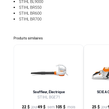
STIHL BL9000
STIHL BR550
STIHL BR600
STIHL BR700
Produits similaires
Souffleur, Électrique
SCIE A 
STIHL BGE71
22 $
jour
49 $
sem.
105 $
mois
25 $
jour