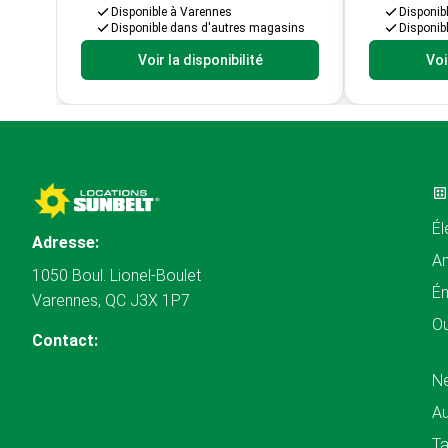
Disponible à Varennes
Disponib
Disponible dans d'autres magasins
Disponib
Voir la disponibilité
Voi
Él
Adresse:
A
1050 Boul. Lionel-Boulet
Én
Varennes, QC J3X 1P7
Ou
Contact:
N
Au
Ta