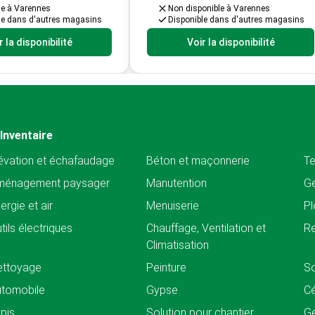
le à Varennes
Non disponible à Varennes
le dans d'autres magasins
Disponible dans d'autres magasins
r la disponibilité
Voir la disponibilité
Inventaire
évation et échafaudage
Béton et maçonnerie
Te
ménagement paysager
Manutention
Ge
ergie et air
Menuiserie
Pl
tils électriques
Chauffage, Ventilation et
Re
Climatisation
ettoyage
Peinture
So
tomobile
Gypse
C
pis
Solution pour chantier
Ge