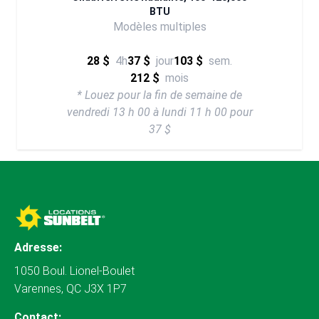
BTU
Modèles multiples
28 $
4h
37 $
jour
103 $
sem.
212 $
mois
* Louez pour la fin de semaine de
vendredi 13 h 00 à lundi 11 h 00 pour
37 $
Adresse:
1050 Boul. Lionel-Boulet
Varennes, QC J3X 1P7
Contact: