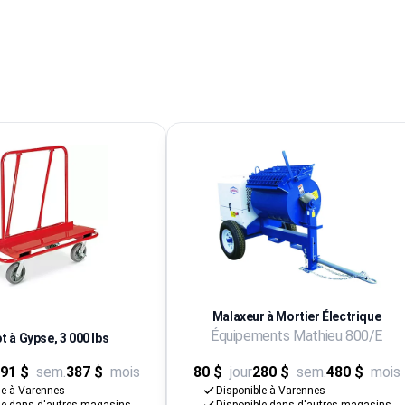
Malaxeur à Mortier Électrique
Équipements Mathieu 800/E
t à Gypse, 3 000 lbs
91 $
sem.
387 $
mois
80 $
jour
280 $
sem.
480 $
mois
le à Varennes
Disponible à Varennes