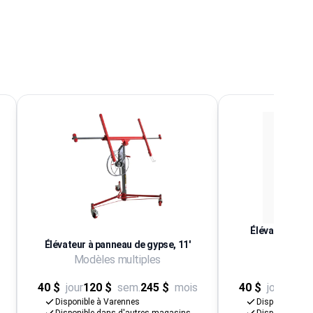
Élévateur à p
Élévateur à panneau de gypse, 11'
chaîn
Modèles multiples
Modèles
40 $
jour
120 $
sem.
245 $
mois
40 $
jour
120 $
Disponible à Varennes
Disponible à V