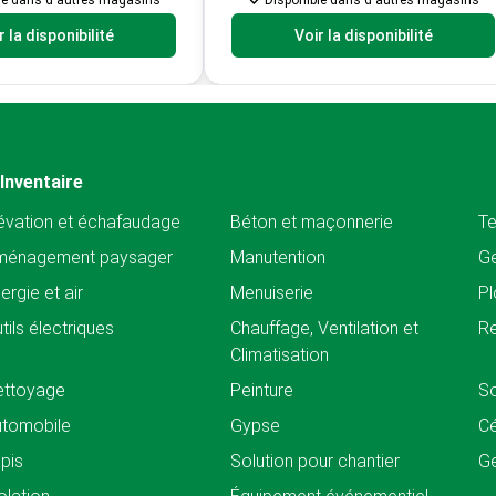
le dans d'autres magasins
Disponible dans d'autres magasins
r la disponibilité
Voir la disponibilité
Inventaire
évation et échafaudage
Béton et maçonnerie
Te
ménagement paysager
Manutention
Ge
ergie et air
Menuiserie
Pl
tils électriques
Chauffage, Ventilation et
Re
Climatisation
ettoyage
Peinture
So
tomobile
Gypse
C
pis
Solution pour chantier
Ge