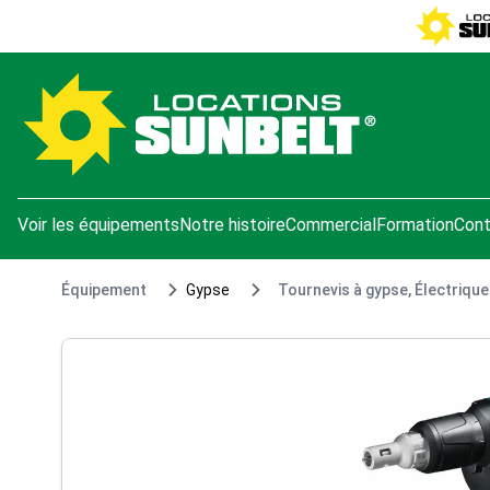
e menu
Voir les équipements
Notre histoire
Commercial
Formation
Cont
Équipement
Gypse
Tournevis à gypse, Électrique