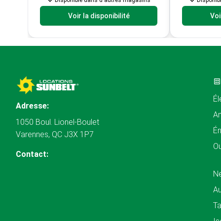
Disponible dans d'autres magasins
Disponib
Voir la disponibilité
Voi
Él
Adresse:
A
1050 Boul. Lionel-Boulet
Én
Varennes, QC J3X 1P7
Ou
Contact:
N
Au
Ta