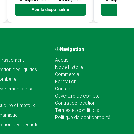
Disponible dans d'autres magasins
Disponible da
Voir la disponibilité
Voir la d
Navigation
rrassement
Accueil
Notre histoire
stion des liquides
Commercial
omberie
Formation
vêtement de sol
Contact
Ouverture de compte
Contrat de location
udure et métaux
Termes et conditions
éramique
Politique de confidentialité
stion des déchets