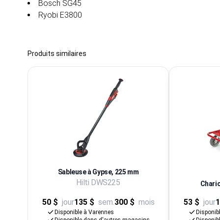
Bosch SG45
Ryobi E3800
Produits similaires
Sableuse à Gypse, 225 mm
Hilti DWS225
Chario
50 $
jour
135 $
sem.
300 $
mois
53 $
jour
1
Disponible à Varennes
Disponib