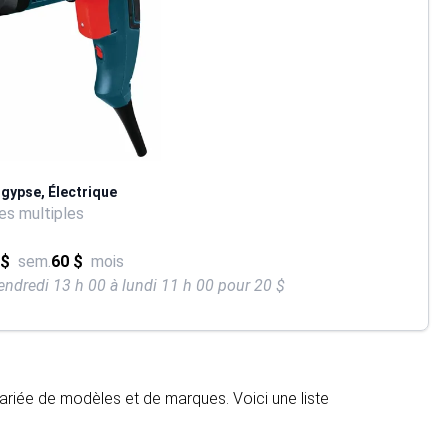
 gypse, Électrique
s multiples
 $
sem.
60 $
mois
endredi 13 h 00 à lundi 11 h 00 pour 20 $
ariée de modèles et de marques. Voici une liste