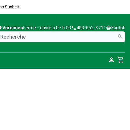
ns Sunbelt.
Varennes
Fermé
- ouvre à 07 h 00
450-652-3711
English
Cart