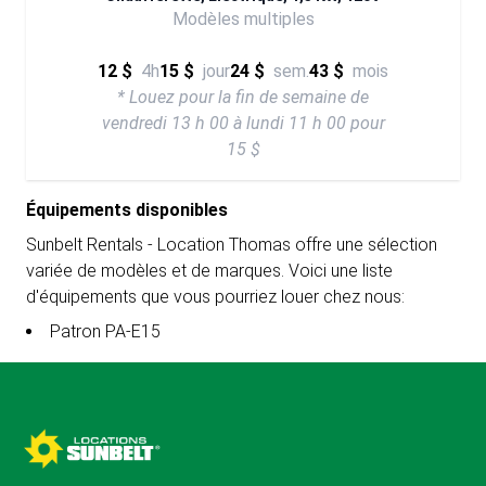
Modèles multiples
12 $
4h
15 $
jour
24 $
sem.
43 $
mois
* Louez pour la fin de semaine de
vendredi 13 h 00 à lundi 11 h 00 pour
15 $
Équipements disponibles
Sunbelt Rentals - Location Thomas offre une sélection
variée de modèles et de marques. Voici une liste
d'équipements que vous pourriez louer chez nous:
Patron PA-E15