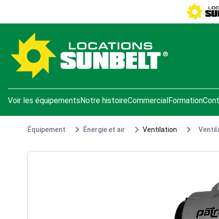
e menu
Voir les équipements
Notre histoire
Commercial
Formation
Cont
Équipement
Énergie et air
Ventilation
Ventil