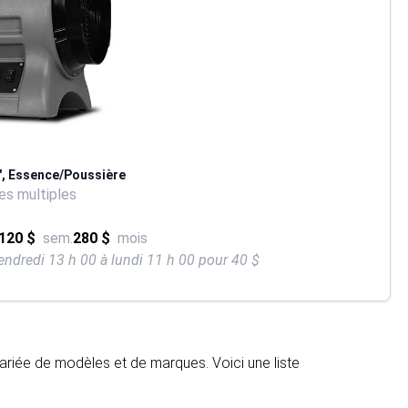
2", Essence/Poussière
s multiples
120 $
sem.
280 $
mois
endredi 13 h 00 à lundi 11 h 00 pour 40 $
ariée de modèles et de marques. Voici une liste