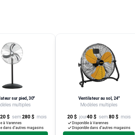
lateur sur pied, 30"
Ventilateur au sol, 24"
èles multiples
Modèles multiples
20 $
sem.
280 $
mois
20 $
jour
40 $
sem.
80 $
mois
le à Varennes
Disponible à Varennes
le dans d'autres magasins
Disponible dans d'autres magasins