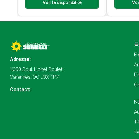
Voir la disponibilité
Voi
Él
Adresse:
A
1050 Boul. Lionel-Boulet
Én
Varennes, QC J3X 1P7
Ou
Contact:
N
Au
Ta
Is