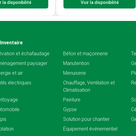
r la disponibilité
Voir la disponibilité
Inventaire
évation et échafaudage
Béton et maçonnerie
Te
ménagement paysager
Manutention
Ge
ergie et air
Menuiserie
Pl
tils électriques
Chauffage, Ventilation et
Re
Climatisation
ettoyage
Peinture
So
tomobile
Gypse
C
pis
Solution pour chantier
Ge
olation
Équipement événementiel