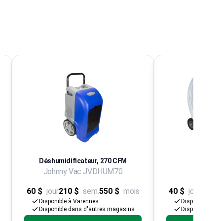
Déshumidificateur, 270 CFM
Ventil
Johnny Vac JVDHUM70
Modèles
60 $
jour
210 $
sem.
550 $
mois
40 $
jour
120 $
Disponible à Varennes
Disponible à V
Disponible dans d'autres magasins
Disponible da