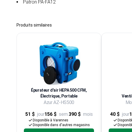
Patron PA-FA12
Produits similaires
Épurateur d'air HEPA 500 CFM,
Électrique, Portable
Venti
Azur AZ-HS500
Mod
51 $
jour
156 $
sem.
390 $
mois
40 $
jour
1
Disponible à Varennes
Disponib
Disponible dans d'autres magasins
Disponib