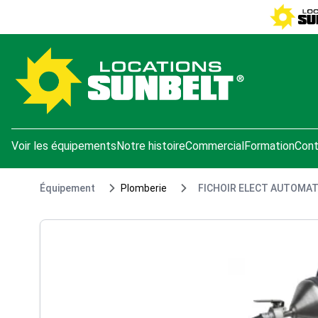
e menu
Voir les équipements
Notre histoire
Commercial
Formation
Cont
Équipement
Plomberie
FICHOIR ELECT AUTOMATI