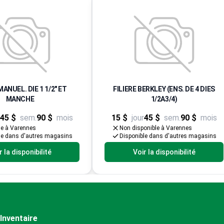
MANUEL. DIE 1 1/2" ET
FILIERE BERKLEY (ENS. DE 4 DIES
MANCHE
1/2A3/4)
45 $
sem.
90 $
mois
15 $
jour
45 $
sem.
90 $
mois
le à Varennes
Non disponible à Varennes
le dans d'autres magasins
Disponible dans d'autres magasins
r la disponibilité
Voir la disponibilité
Inventaire