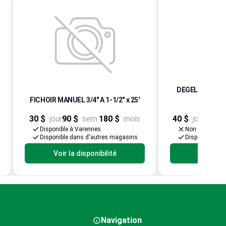
DEGELEUSE A 
FICHOIR MANUEL 3/4" A 1-1/2" x 25'
(PR
30 $
jour
90 $
sem.
180 $
mois
40 $
jour
100 $
Disponible à Varennes
Non disponibl
Disponible dans d'autres magasins
Disponible da
Voir la disponibilité
Voir la d
Navigation