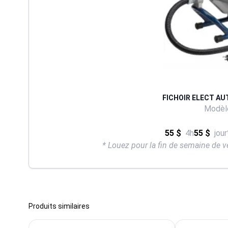
FICHOIR ELECT AU
Modèle
55 $
4h
55 $
jour
* Louez pour la fin de semaine de v
Produits similaires