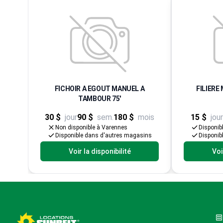
FICHOIR A EGOUT MANUEL A
FILIERE 
TAMBOUR 75'
30 $
jour
90 $
sem.
180 $
mois
15 $
jour
Non disponible à Varennes
Disponib
Disponible dans d'autres magasins
Disponib
Voir la disponibilité
Voi