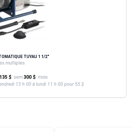
TOMATIQUE TUYAU 1 1/2"
s multiples
135 $
sem.
300 $
mois
endredi 13 h 00 à lundi 11 h 00 pour 55 $