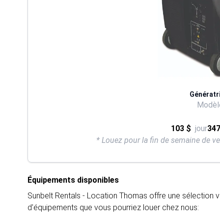
Génératr
Modèle
103 $
jour
347
* Louez pour la fin de semaine de v
Équipements disponibles
Sunbelt Rentals - Location Thomas offre une sélection v
d'équipements que vous pourriez louer chez nous: