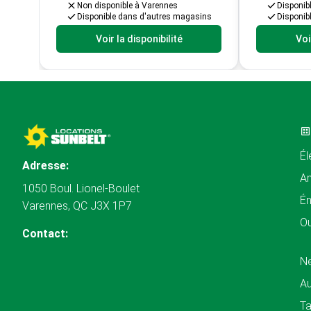
Non disponible à Varennes
Disponib
Disponible dans d'autres magasins
Disponib
Voir la disponibilité
Voi
Él
Adresse:
A
1050 Boul. Lionel-Boulet
Én
Varennes, QC J3X 1P7
Ou
Contact:
N
Au
Ta