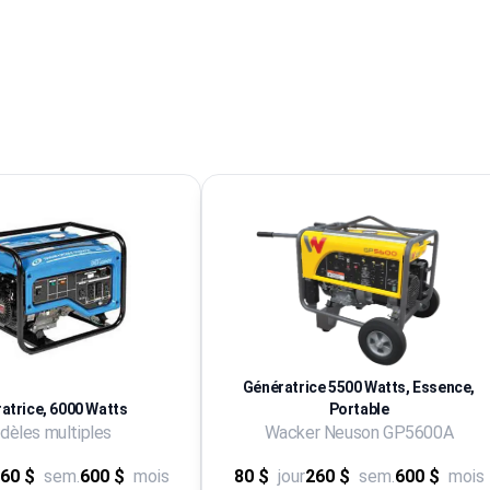
Génératrice 5500 Watts, Essence,
atrice, 6000 Watts
Portable
èles multiples
Wacker Neuson GP5600A
60 $
sem.
600 $
mois
80 $
jour
260 $
sem.
600 $
mois