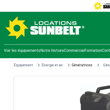
e menu
Voir les équipements
Notre histoire
Commercial
Formation
Cont
Équipement
Énergie et air
Génératrices
Géné