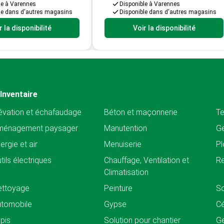
le à Varennes
Disponible à Varennes
le dans d'autres magasins
Disponible dans d'autres magasins
r la disponibilité
Voir la disponibilité
Inventaire
évation et échafaudage
Béton et maçonnerie
Te
ménagement paysager
Manutention
Ge
ergie et air
Menuiserie
Pl
tils électriques
Chauffage, Ventilation et
Re
Climatisation
ettoyage
Peinture
So
tomobile
Gypse
C
pis
Solution pour chantier
Ge