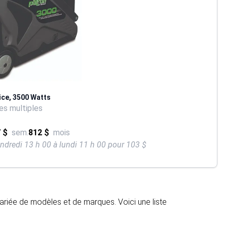
ice, 3500 Watts
s multiples
 $
sem.
812 $
mois
endredi 13 h 00 à lundi 11 h 00 pour 103 $
ariée de modèles et de marques. Voici une liste