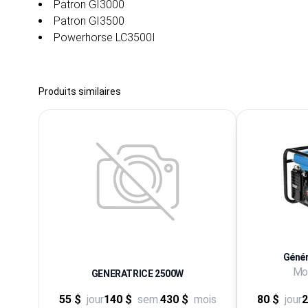
Patron GI3000
Patron GI3500
Powerhorse LC3500I
Produits similaires
Génér
Mod
GENERATRICE 2500W
55 $
jour
140 $
sem.
430 $
mois
80 $
jour
2