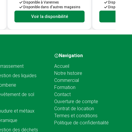
Disponible à Varennes
Disponible à V
Disponible dans d'autres magasins
Disponible da
Voir la disponibilité
Voir la d
Navigation
rrassement
Accueil
Notre histoire
stion des liquides
Commercial
omberie
Formation
vêtement de sol
Contact
Ouverture de compte
Contrat de location
udure et métaux
Termes et conditions
éramique
Politique de confidentialité
stion des déchets