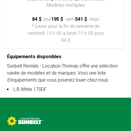
Modèles multiples
84 $
jour
195 $
sem.
541 $
mois
* Louez pour la fin de semaine de
vendredi 13 h 00 à lundi 11 h 00 pour
84 $
Équipements disponibles
Sunbelt Rentals - Location Thomas offre une sélection
variée de modèles et de marques. Voici une liste
d'équipements que vous pourriez louer chez nous:
L.B White 170DF