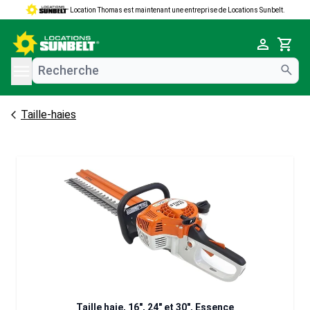
Location Thomas est maintenant une entreprise de Locations Sunbelt.
e menu
Cart
Taille-haies
Taille haie, 16", 24" et 30", Essence