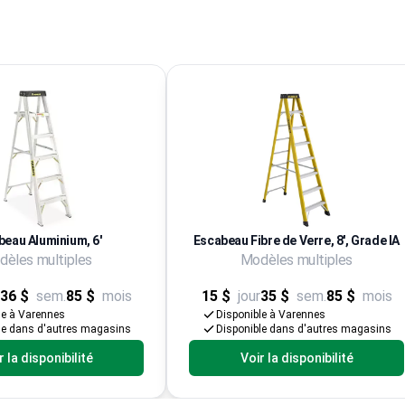
beau Aluminium, 6'
Escabeau Fibre de Verre, 8', Grade IA
èles multiples
Modèles multiples
36 $
sem.
85 $
mois
15 $
jour
35 $
sem.
85 $
mois
le à Varennes
Disponible à Varennes
le dans d'autres magasins
Disponible dans d'autres magasins
r la disponibilité
Voir la disponibilité