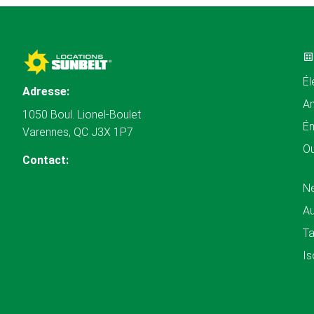
Él
Adresse:
A
1050 Boul. Lionel-Boulet
Én
Varennes, QC J3X 1P7
Ou
Contact:
N
Au
Ta
Is