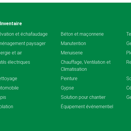
Inventaire
évation et échafaudage
Béton et maçonnerie
Te
ménagement paysager
Manutention
Ge
ergie et air
Menuiserie
Pl
tils électriques
Chauffage, Ventilation et
Re
Climatisation
ettoyage
Peinture
So
tomobile
Gypse
C
pis
Solution pour chantier
Ge
olation
Équipement événementiel