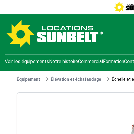
e menu
Voir les équipements
Notre histoire
Commercial
Formation
Cont
Équipement
Élévation et échafaudage
Échelle et