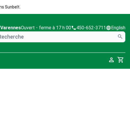
ns Sunbelt.
Varennes
Ouvert
- ferme à 17 h 00
450-652-3711
English
Cart