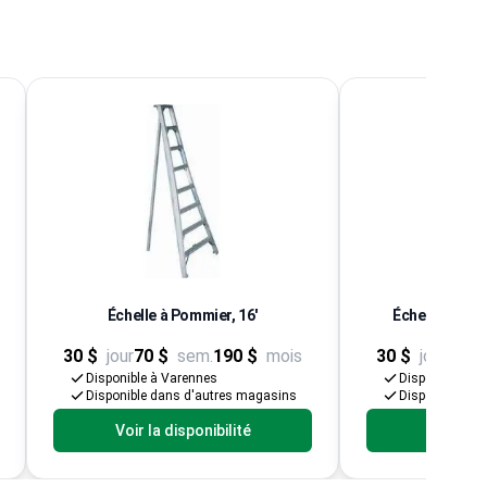
Échelle à Pommier, 16'
Échelle en Al
30 $
jour
70 $
sem.
190 $
mois
30 $
jour
60 $
Disponible à Varennes
Disponible à V
Disponible dans d'autres magasins
Disponible da
Voir la disponibilité
Voir la d