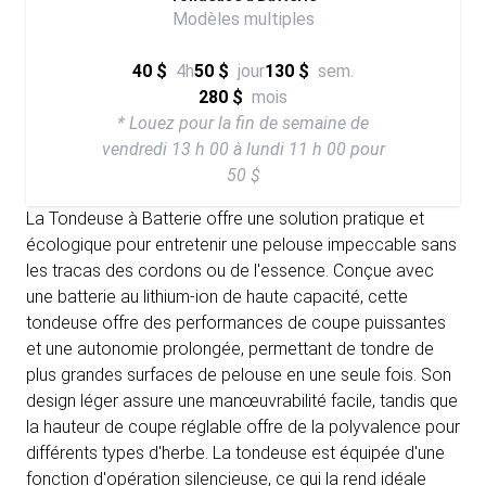
Modèles multiples
40 $
4h
50 $
jour
130 $
sem.
280 $
mois
* Louez pour la fin de semaine de
vendredi 13 h 00 à lundi 11 h 00 pour
50 $
La Tondeuse à Batterie offre une solution pratique et
écologique pour entretenir une pelouse impeccable sans
les tracas des cordons ou de l'essence. Conçue avec
une batterie au lithium-ion de haute capacité, cette
tondeuse offre des performances de coupe puissantes
et une autonomie prolongée, permettant de tondre de
plus grandes surfaces de pelouse en une seule fois. Son
design léger assure une manœuvrabilité facile, tandis que
la hauteur de coupe réglable offre de la polyvalence pour
différents types d'herbe. La tondeuse est équipée d'une
fonction d'opération silencieuse, ce qui la rend idéale