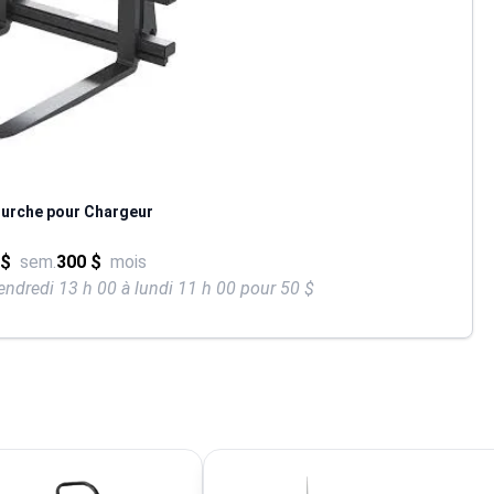
ourche pour Chargeur
 $
sem.
300 $
mois
endredi 13 h 00 à lundi 11 h 00 pour 50 $