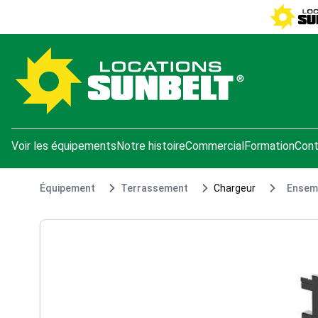
e menu
Voir les équipements
Notre histoire
Commercial
Formation
Cont
Équipement
Terrassement
Chargeur
Ensemb