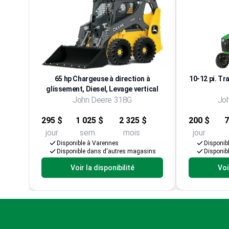
65 hp Chargeuse à direction à
10-12 pi. Tr
glissement, Diesel, Levage vertical
John Deere 318G
Jo
295 $
1 025 $
2 325 $
200 $
7
jour
sem.
mois
jour
Disponible à Varennes
Disponib
Disponible dans d'autres magasins
Disponib
Voir la disponibilité
Voi