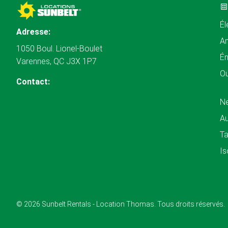
Él
Adresse:
A
1050 Boul. Lionel-Boulet
Én
Varennes, QC J3X 1P7
Ou
Contact:
N
Au
Ta
Is
© 2026 Sunbelt Rentals - Location Thomas. Tous droits réservés.