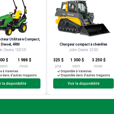
acteur Utilitaire Compact,
Diesel, 4RM
Chargeur compact à chenilles
hn Deere 1025R
John Deere 325G
00 $
1 988 $
325 $
1 300 $
3 250 $
sem.
mois
jour
sem.
mois
le à Varennes
Disponible à Varennes
le dans d'autres magasins
Disponible dans d'autres magasins
r la disponibilité
Voir la disponibilité