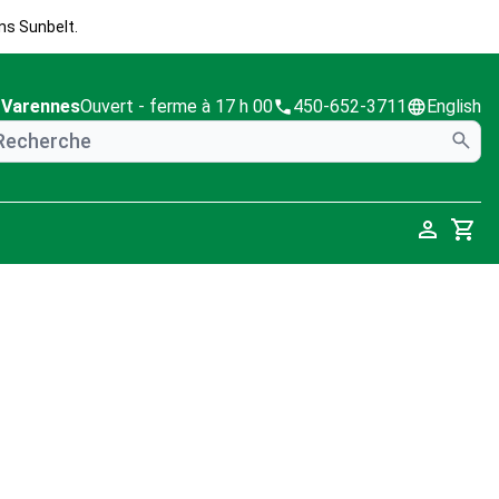
ns Sunbelt.
Varennes
Ouvert
- ferme à 17 h 00
450-652-3711
English
Cart