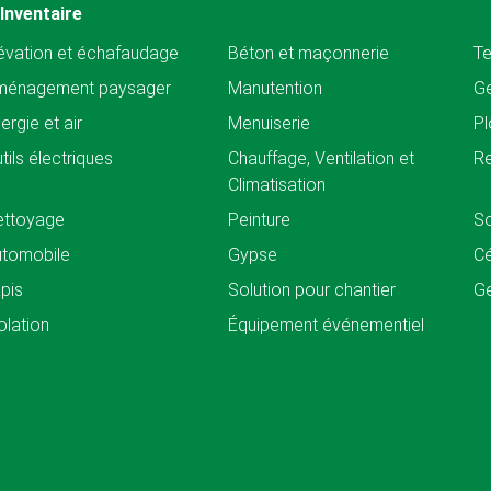
Inventaire
évation et échafaudage
Béton et maçonnerie
Te
ménagement paysager
Manutention
Ge
ergie et air
Menuiserie
Pl
tils électriques
Chauffage, Ventilation et
Re
Climatisation
ettoyage
Peinture
So
tomobile
Gypse
C
pis
Solution pour chantier
Ge
olation
Équipement événementiel