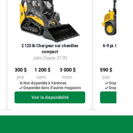
2 125 lb Chargeur sur chenilles
6-9 pi. Chargeus
compact
Com
John Deere 317G
John D
300 $
1 200 $
3 000 $
590 $
2 065
jour
sem.
mois
jour
sem.
Non disponible à Varennes
Disponible à V
Disponible dans d'autres magasins
Disponible da
Voir la disponibilité
Voir la d