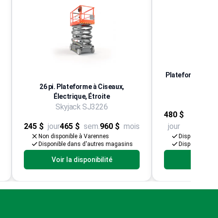
Plateforme élévat
71",
26 pi. Plateforme à Ciseaux,
Modèles
Électrique, Étroite
Skyjack SJ3226
480 $
1 150
245 $
jour
465 $
sem.
960 $
mois
jour
sem.
Non disponible à Varennes
Disponible à V
Disponible dans d'autres magasins
Disponible da
Voir la disponibilité
Voir la d