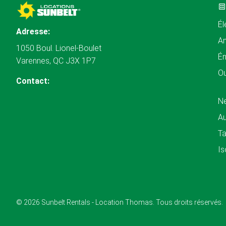
Él
Adresse:
A
1050 Boul. Lionel-Boulet
Én
Varennes, QC J3X 1P7
Ou
Contact:
N
Au
Ta
Is
© 2026 Sunbelt Rentals - Location Thomas. Tous droits réservés.