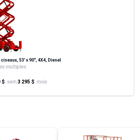
ciseaux, 53' x 90", 4X4, Diesel
s multiples
 $
sem.
3 295 $
mois