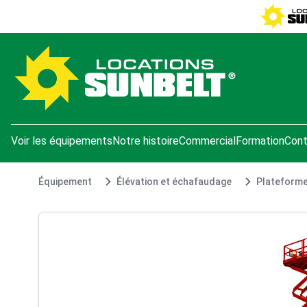
e menu
Voir les équipements
Notre histoire
Commercial
Formation
Cont
Équipement
Élévation et échafaudage
Plateforme