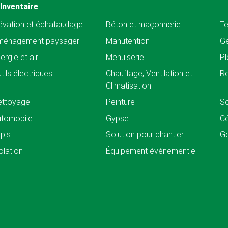
Inventaire
évation et échafaudage
Béton et maçonnerie
Te
ménagement paysager
Manutention
Ge
ergie et air
Menuiserie
Pl
tils électriques
Chauffage, Ventilation et
Re
Climatisation
ettoyage
Peinture
So
tomobile
Gypse
C
pis
Solution pour chantier
Ge
olation
Équipement événementiel