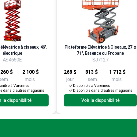
élévatrice à ciseaux, 46',
Plateforme Élévatrice à Ciseaux, 27' x
électrique
71", Essence ou Propane
AS4650E
SJ7127
 260 $
2 100 $
268 $
813 $
1 712 $
sem.
mois
jour
sem.
mois
onible à Varennes
Disponible à Varennes
le dans d'autres magasins
Disponible dans d'autres magasins
r la disponibilité
Voir la disponibilité