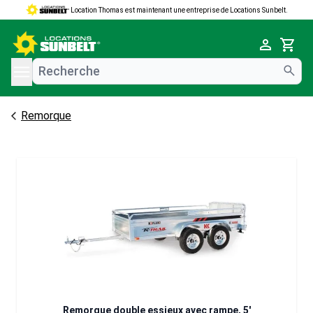
Location Thomas est maintenant une entreprise de Locations Sunbelt.
e menu
Cart
Remorque
Remorque double essieux avec rampe, 5'