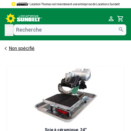
Location Thomas est maintenant une entreprise de Locations Sunbelt.
e menu
Cart
Non spécifié
Scie à céramique, 24''