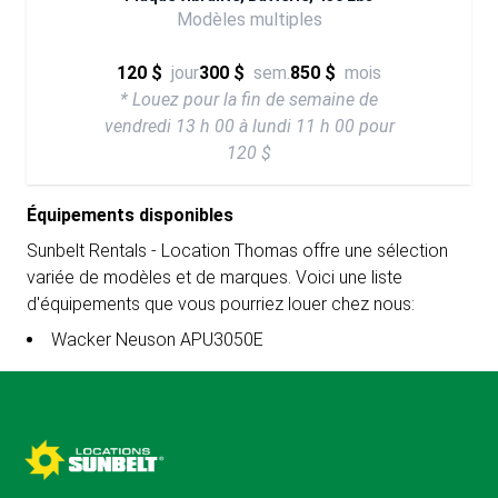
Modèles multiples
120 $
jour
300 $
sem.
850 $
mois
* Louez pour la fin de semaine de
vendredi 13 h 00 à lundi 11 h 00 pour
120 $
Équipements disponibles
Sunbelt Rentals - Location Thomas offre une sélection
variée de modèles et de marques. Voici une liste
d'équipements que vous pourriez louer chez nous:
Wacker Neuson APU3050E