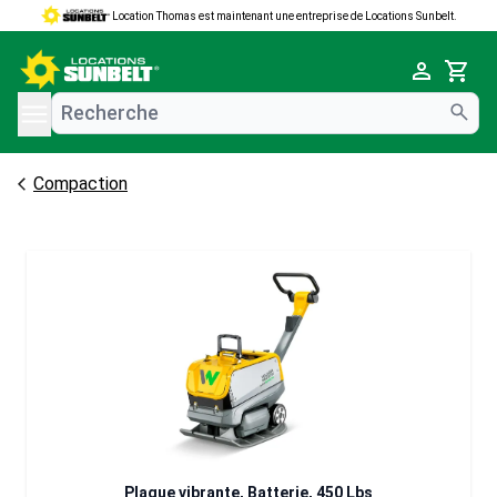
Location Thomas est maintenant une entreprise de Locations Sunbelt.
e menu
Cart
Compaction
Plaque vibrante, Batterie, 450 Lbs