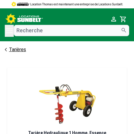
Location Thomas est maintenant une entreprise de Locations Sunbelt.
e menu
Cart
Tarières
Tarière Hydraulique 1 Homme, Essence