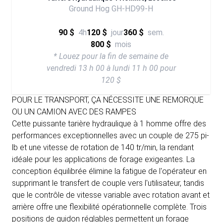
Ground Hog GH-HD99-H
90 $
4h
120 $
jour
360 $
sem.
800 $
mois
* Louez pour la fin de semaine de
vendredi 13 h 00 à lundi 11 h 00 pour
120 $
POUR LE TRANSPORT, ÇA NÉCESSITE UNE REMORQUE
OU UN CAMION AVEC DES RAMPES
Cette puissante tarière hydraulique à 1 homme offre des
performances exceptionnelles avec un couple de 275 pi-
lb et une vitesse de rotation de 140 tr/min, la rendant
idéale pour les applications de forage exigeantes. La
conception équilibrée élimine la fatigue de l'opérateur en
supprimant le transfert de couple vers l'utilisateur, tandis
que le contrôle de vitesse variable avec rotation avant et
arrière offre une flexibilité opérationnelle complète. Trois
positions de guidon réglables permettent un forage