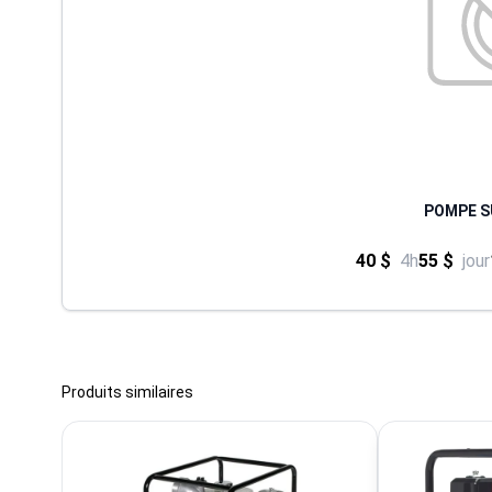
POMPE S
40 $
4h
55 $
jour
Produits similaires