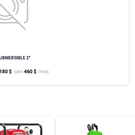
UBMERSIBLE 2"
180 $
sem.
460 $
mois