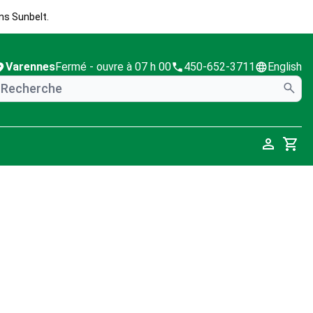
ns Sunbelt.
Varennes
Fermé
- ouvre à 07 h 00
450-652-3711
English
Cart