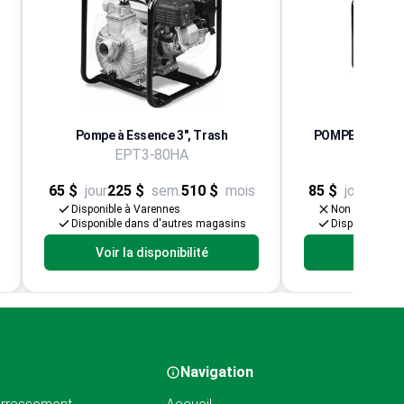
Pompe à Essence 3", Trash
POMPE CENTRIF
EPT3-80HA
EPT3
65 $
jour
225 $
sem.
510 $
mois
85 $
jour
335 $
Disponible à Varennes
Non disponibl
Disponible dans d'autres magasins
Disponible da
Voir la disponibilité
Voir la d
Navigation