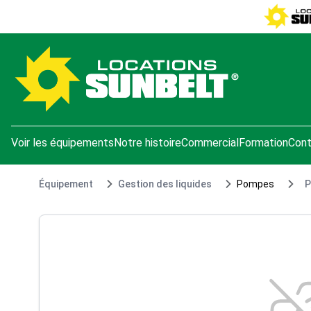
e menu
Voir les équipements
Notre histoire
Commercial
Formation
Cont
Équipement
Gestion des liquides
Pompes
P