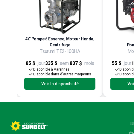
4\" Pompe à Essence, Moteur Honda,
Centrifuge
Pom
Tsurumi TE2-100HA
Mod
85 $
jour
335 $
sem.
837 $
mois
55 $
jour
1
Disponible à Varennes
Disponib
Disponible dans d'autres magasins
Disponib
Voir la disponibilité
Voi