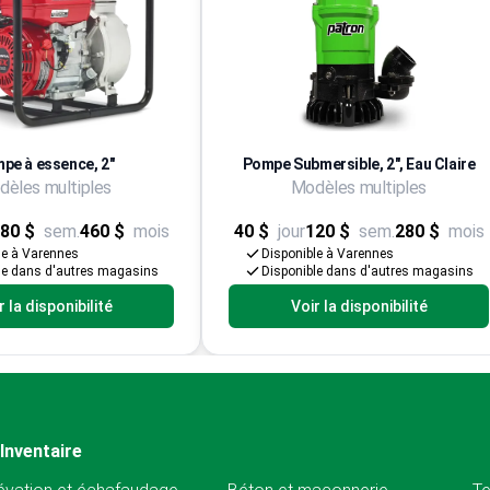
pe à essence, 2"
Pompe Submersible, 2", Eau Claire
èles multiples
Modèles multiples
80 $
sem.
460 $
mois
40 $
jour
120 $
sem.
280 $
mois
le à Varennes
Disponible à Varennes
le dans d'autres magasins
Disponible dans d'autres magasins
r la disponibilité
Voir la disponibilité
Inventaire