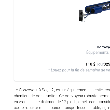
Convoyeu
Équipements
110 $
jour
325
* Louez pour la fin de semaine de v
Le Convoyeur à Sol, 12', est un équipement essentiel con
chantiers de construction. Ce convoyeur robuste permet l
en vrac sur une distance de 12 pieds, améliorant considé
cadre robuste et une bande transporteuse durable, il g