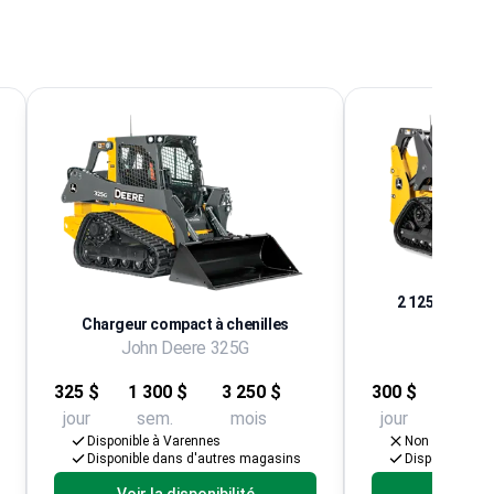
2 125 lb Charg
Chargeur compact à chenilles
co
John Deere 325G
John D
325 $
1 300 $
3 250 $
300 $
1 200
jour
sem.
mois
jour
sem.
Disponible à Varennes
Non disponibl
Disponible dans d'autres magasins
Disponible da