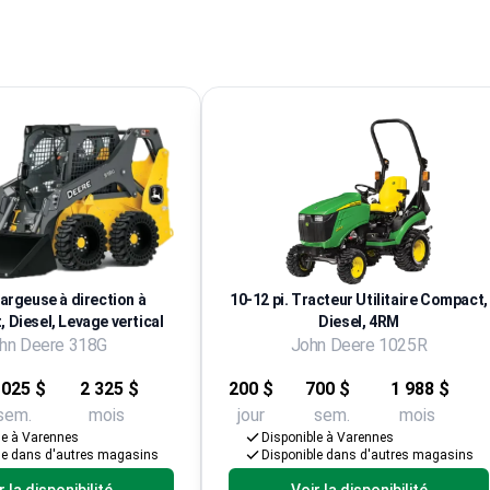
argeuse à direction à
10-12 pi. Tracteur Utilitaire Compact,
 Diesel, Levage vertical
Diesel, 4RM
hn Deere 318G
John Deere 1025R
 025 $
2 325 $
200 $
700 $
1 988 $
sem.
mois
jour
sem.
mois
le à Varennes
Disponible à Varennes
le dans d'autres magasins
Disponible dans d'autres magasins