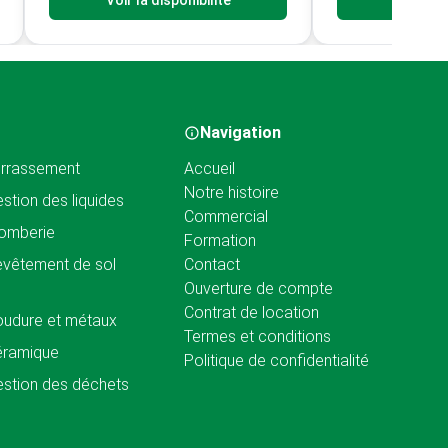
Voir la disponibilité
Voir la d
Navigation
rrassement
Accueil
Notre histoire
stion des liquides
Commercial
omberie
Formation
vêtement de sol
Contact
Ouverture de compte
Contrat de location
udure et métaux
Termes et conditions
éramique
Politique de confidentialité
stion des déchets