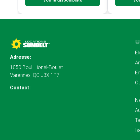
Voir la disponibilité
Voi
Él
Adresse:
A
1050 Boul. Lionel-Boulet
Én
Varennes, QC J3X 1P7
Ou
Contact:
N
Au
Ta
Is