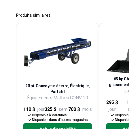
Produits similaires
65 hp Ch
glissement,
20 pi. Convoyeur à terre, Électrique,
Jo
Portatif
Équipements Mathieu CONV-20
295 $
1
110 $
jour
325 $
sem.
700 $
mois
jour
Disponible à Varennes
Disponib
Disponible dans d'autres magasins
Disponib