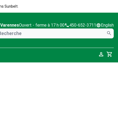
ns Sunbelt.
Varennes
Ouvert
- ferme à 17 h 00
450-652-3711
English
Cart