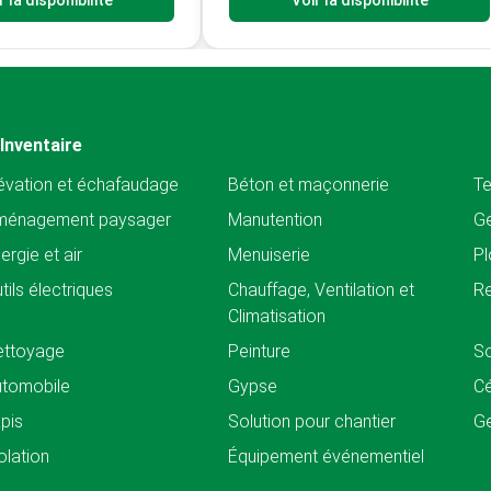
r la disponibilité
Voir la disponibilité
Inventaire
évation et échafaudage
Béton et maçonnerie
Te
ménagement paysager
Manutention
Ge
ergie et air
Menuiserie
Pl
tils électriques
Chauffage, Ventilation et
Re
Climatisation
ettoyage
Peinture
So
tomobile
Gypse
C
pis
Solution pour chantier
Ge
olation
Équipement événementiel