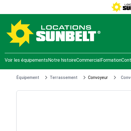
e menu
Voir les équipements
Notre histoire
Commercial
Formation
Cont
Équipement
Terrassement
Convoyeur
Convo