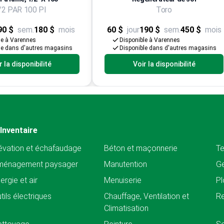
/2 PAR 100 PI
Toro
90 $
sem.
180 $
mois
60 $
jour
190 $
sem.
450 $
mois
le à Varennes
Disponible à Varennes
le dans d'autres magasins
Disponible dans d'autres magasins
r la disponibilité
Voir la disponibilité
Inventaire
évation et échafaudage
Béton et maçonnerie
Te
ménagement paysager
Manutention
Ge
ergie et air
Menuiserie
Pl
tils électriques
Chauffage, Ventilation et
Re
Climatisation