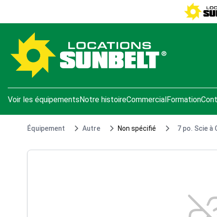
e menu
Voir les équipements
Notre histoire
Commercial
Formation
Cont
Équipement
Autre
Non spécifié
7 po. Scie à