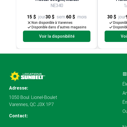
NE340
1
15 $
jour
30 $
sem.
60 $
mois
30 $
jour
Non disponible à Varennes
Disponib
Disponible dans d'autres magasins
Disponib
Voir la disponibilité
Voi
Él
Adresse:
A
1050 Boul. Lionel-Boulet
Én
Varennes, QC J3X 1P7
Ou
Contact: