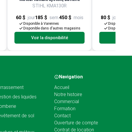
STIHL KMA130R
VP00
60 $
jour
185 $
sem.
450 $
mois
80 $
jour
245 $
Disponible à Varennes
Disponible à V
Disponible dans d'autres magasins
Disponible da
Voir la disponibilité
Voir la d
Navigation
rrassement
Accueil
Notre histoire
stion des liquides
Commercial
omberie
Formation
vêtement de sol
Contact
Ouverture de compte
Contrat de location