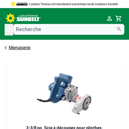
Location Thomas est maintenant une entreprise de Locations Sunbelt.
e menu
Cart
Menuiserie
3-3/8 po. Scie à découpes pour plinthes,