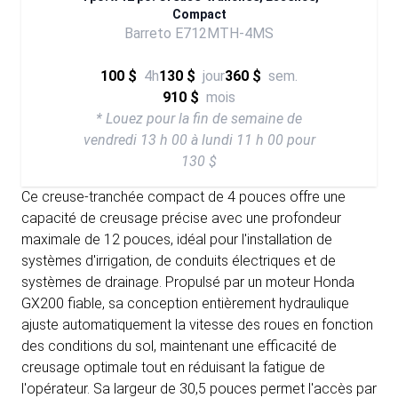
Compact
Barreto E712MTH-4MS
100 $
4h
130 $
jour
360 $
sem.
910 $
mois
* Louez pour la fin de semaine de
vendredi 13 h 00 à lundi 11 h 00 pour
130 $
Ce creuse-tranchée compact de 4 pouces offre une
capacité de creusage précise avec une profondeur
maximale de 12 pouces, idéal pour l'installation de
systèmes d'irrigation, de conduits électriques et de
systèmes de drainage. Propulsé par un moteur Honda
GX200 fiable, sa conception entièrement hydraulique
ajuste automatiquement la vitesse des roues en fonction
des conditions du sol, maintenant une efficacité de
creusage optimale tout en réduisant la fatigue de
l'opérateur. Sa largeur de 30,5 pouces permet l'accès par