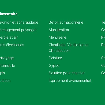
Inventaire
évation et échafaudage
Béton et maçonnerie
Te
ménagement paysager
Manutention
Ge
ergie et air
Menuiserie
Pl
tils électriques
Chauffage, Ventilation et
Re
Climatisation
ettoyage
Peinture
So
tomobile
Gypse
C
pis
Solution pour chantier
Ge
olation
Équipement événementiel