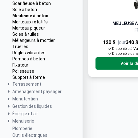
Scarifieuse à béton
Scie à béton
Meuleuse à béton
Marteaux rotatifs
MEULEUSE A 
Marteau piqueur
F
Scies à tuiles
Mélangeurs à mortier
120 $
jour
340 
Truelles
Disponible à V
Règles vibrantes
Disponible dan
Pompes à béton
Voir la d
Fixateur
Polisseuse
Support à forme
Terrassement
Aménagement paysager
Manutention
Gestion des liquides
Énergie et air
Menuiserie
Plomberie
Outils électriques