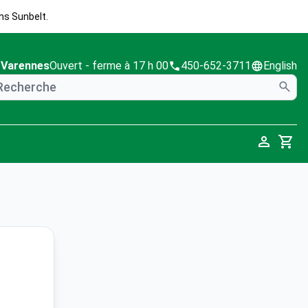
ns Sunbelt.
Varennes
Ouvert
- ferme à 17 h 00
450-652-3711
English
Cart