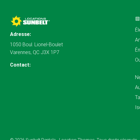
Él
Adresse:
A
1050 Boul. Lionel-Boulet
Én
Varennes, QC J3X 1P7
Ou
Contact:
N
Au
Ta
Is
© 2026 Sunbelt Rentals - Location Thomas. Tous droits réservés.