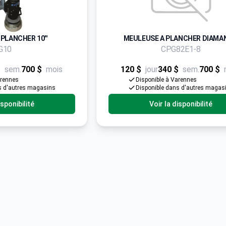
PLANCHER 10''
MEULEUSE A PLANCHER DIAMA
G10
CPG82E1-8
$
sem.
700 $
mois
120 $
jour
340 $
sem.
700 $
arennes
Disponible à Varennes
s d'autres magasins
Disponible dans d'autres magas
isponibilité
Voir la disponibilité