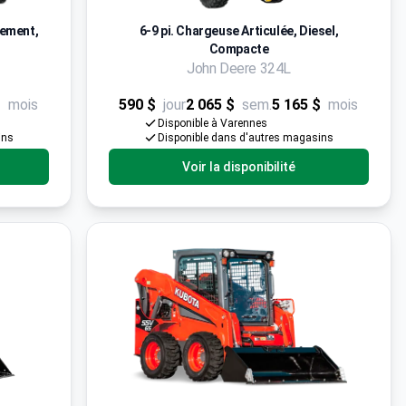
sement,
6-9 pi. Chargeuse Articulée, Diesel,
Compacte
John Deere 324L
$
mois
590 $
jour
2 065 $
sem.
5 165 $
mois
Disponible à Varennes
ins
Disponible dans d'autres magasins
Voir la disponibilité