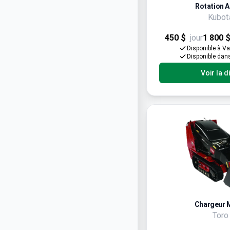
Rotation A
Kubot
450 $
jour
1 800 
Disponible à V
Disponible dan
Voir la d
Chargeur M
Toro