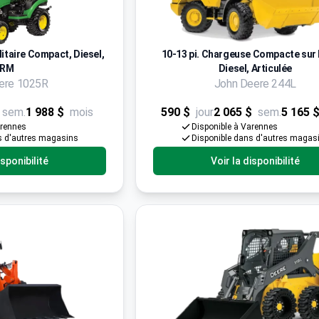
litaire Compact, Diesel,
10-13 pi. Chargeuse Compacte sur
4RM
Diesel, Articulée
ere 1025R
John Deere 244L
sem.
1 988 $
mois
590 $
jour
2 065 $
sem.
5 165 
arennes
Disponible à Varennes
s d'autres magasins
Disponible dans d'autres magas
isponibilité
Voir la disponibilité