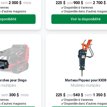
sem.
2 000 $
mois
225 $
jour
900 $
sem.
2 700 $
arennes
Disponible à Varennes
s d'autres magasins
Disponible dans d'autres magas
isponibilité
Voir la disponibilité
urches pour Dingo
Marteau Piqueur pour KX08
 multiples
Modèles multiples
sem.
300 $
mois
225 $
jour
540 $
sem.
1 350 $
arennes
Disponible à Varennes
s d'autres magasins
Disponible dans d'autres magas