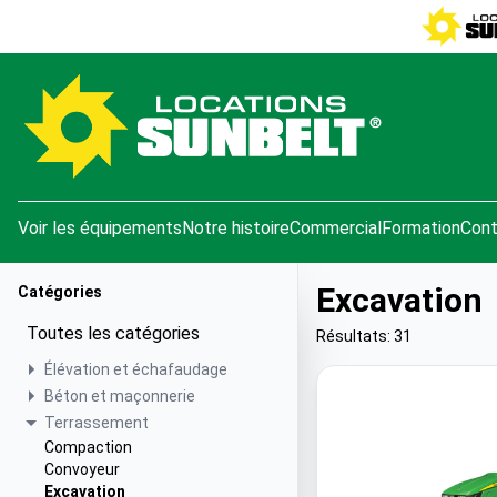
e menu
Voir les équipements
Notre histoire
Commercial
Formation
Cont
Excavation
Catégories
Toutes les catégories
Résultats: 31
Élévation et échafaudage
Béton et maçonnerie
Terrassement
Compaction
Convoyeur
Excavation