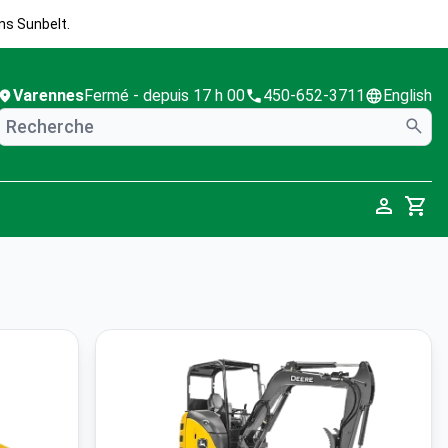
ns Sunbelt.
Varennes
Fermé
- depuis 17 h 00
450-652-3711
English
Cart