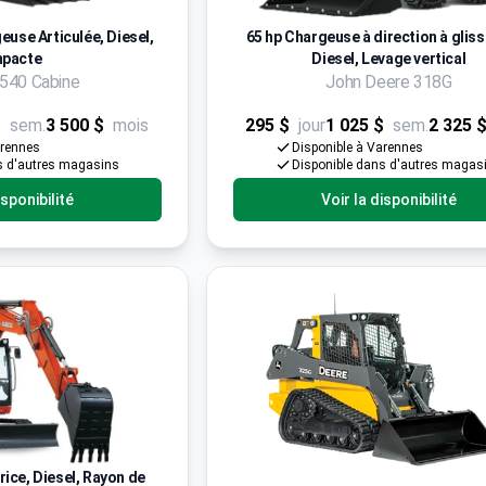
euse Articulée, Diesel,
65 hp Chargeuse à direction à glis
pacte
Diesel, Levage vertical
540 Cabine
John Deere 318G
$
sem.
3 500 $
mois
295 $
jour
1 025 $
sem.
2 325 
arennes
Disponible à Varennes
s d'autres magasins
Disponible dans d'autres magas
isponibilité
Voir la disponibilité
ice, Diesel, Rayon de