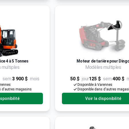
ice 4 à 5 Tonnes
Moteur de tarière pour Ding
 multiples
Modèles multiples
$
sem.
3 900 $
mois
50 $
jour
125 $
sem.
400 $
arennes
Disponible à Varennes
s d'autres magasins
Disponible dans d'autres magas
isponibilité
Voir la disponibilité