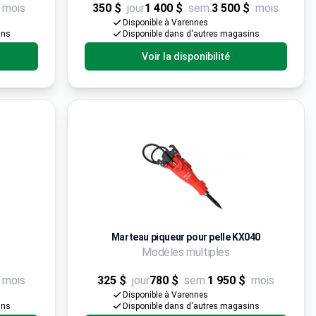
mois
350 $
jour
1 400 $
sem.
3 500 $
mois
Disponible à Varennes
ins
Disponible dans d'autres magasins
Voir la disponibilité
Marteau piqueur pour pelle KX040
Modèles multiples
mois
325 $
jour
780 $
sem.
1 950 $
mois
Disponible à Varennes
ins
Disponible dans d'autres magasins