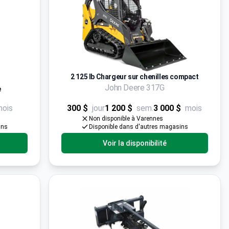
2 125 lb Chargeur sur chenilles compact
John Deere 317G
e
mois
300 $
jour
1 200 $
sem.
3 000 $
mois
Non disponible à Varennes
ins
Disponible dans d'autres magasins
Voir la disponibilité