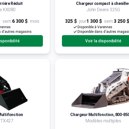
rrière Réduit
Chargeur compact à chenille
a KX080
John Deere 325G
$
sem.
6 300 $
mois
325 $
jour
1 300 $
sem.
3 250 
arennes
Disponible à Varennes
s d'autres magasins
Disponible dans d'autres magas
isponibilité
Voir la disponibilité
ultifonction
Chargeur Multifonction, 800-850
 TX427
Modèles multiples