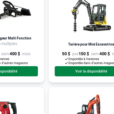
geur Multi Fonction
 multiples
Tarière pour Mini Excavatric
sem.
400 $
mois
50 $
jour
150 $
sem.
400 $
arennes
Disponible à Varennes
s d'autres magasins
Disponible dans d'autres magas
isponibilité
Voir la disponibilité