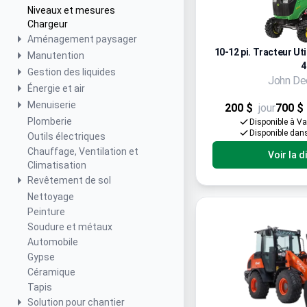
Niveaux et mesures
Chargeur
Aménagement paysager
10-12 pi. Tracteur Uti
Manutention
Gestion des liquides
John De
Énergie et air
Menuiserie
200 $
jour
700 $
Plomberie
Disponible à V
Disponible dan
Outils électriques
Chauffage, Ventilation et
Voir la d
Climatisation
Revêtement de sol
Nettoyage
Peinture
Soudure et métaux
Automobile
Gypse
Céramique
Tapis
Solution pour chantier