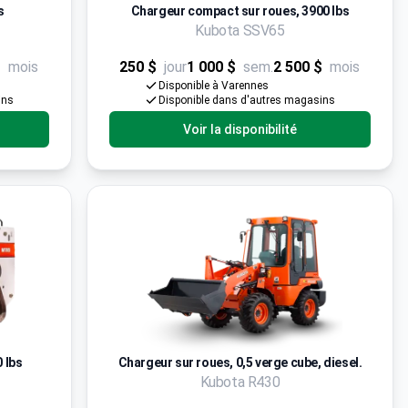
s
Chargeur compact sur roues, 3900 lbs
Kubota SSV65
$
mois
250 $
jour
1 000 $
sem.
2 500 $
mois
Disponible à Varennes
ins
Disponible dans d'autres magasins
Voir la disponibilité
 lbs
Chargeur sur roues, 0,5 verge cube, diesel.
Kubota R430