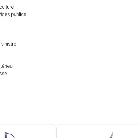
culture
ices publics
sinistre
érieur
asse