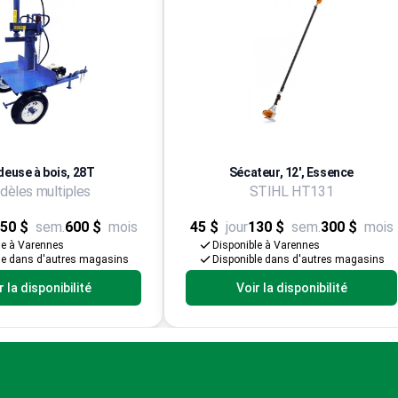
deuse à bois, 28T
Sécateur, 12', Essence
èles multiples
STIHL HT131
50 $
sem.
600 $
mois
45 $
jour
130 $
sem.
300 $
mois
le à Varennes
Disponible à Varennes
le dans d'autres magasins
Disponible dans d'autres magasins
r la disponibilité
Voir la disponibilité