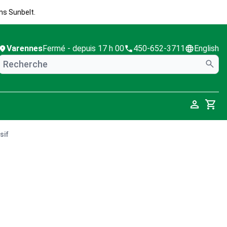
ns Sunbelt.
Varennes
Fermé
- depuis 17 h 00
450-652-3711
English
Cart
sif