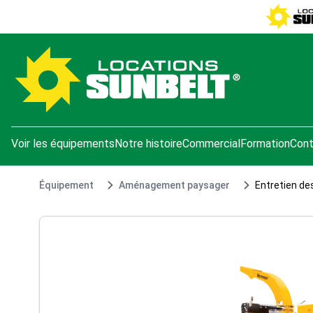
e menu
Voir les équipements
Notre histoire
Commercial
Formation
Cont
Équipement
Aménagement paysager
Entretien de