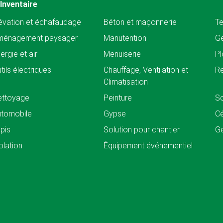
Inventaire
évation et échafaudage
Béton et maçonnerie
Te
ménagement paysager
Manutention
Ge
ergie et air
Menuiserie
Pl
tils électriques
Chauffage, Ventilation et
Re
Climatisation
ettoyage
Peinture
So
tomobile
Gypse
C
pis
Solution pour chantier
Ge
olation
Équipement événementiel