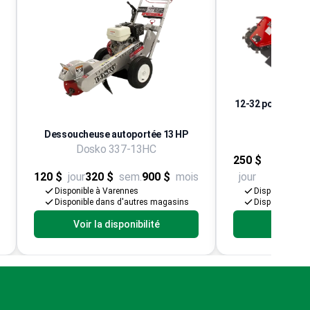
12-32 po. Essouc
Che
Barr
Dessoucheuse autoportée 13 HP
Dosko 337-13HC
250 $
850 
120 $
jour
320 $
sem.
900 $
mois
jour
sem
Disponible à Varennes
Disponible à V
Disponible dans d'autres magasins
Disponible da
Voir la disponibilité
Voir la d