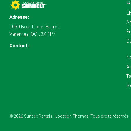
Él
Adresse:
A
1050 Boul. Lionel-Boulet
Én
Varennes, QC J3X 1P7
Ou
Contact:
N
Au
Ta
Is
© 2026 Sunbelt Rentals - Location Thomas. Tous droits réservés.