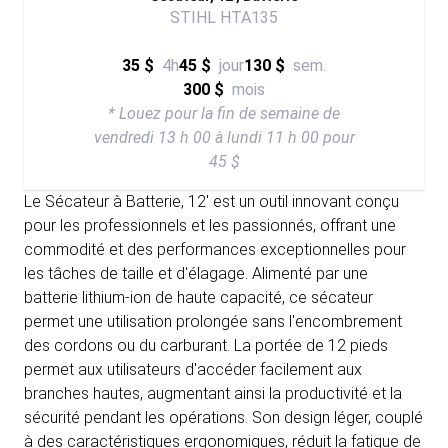
STIHL HTA135
35 $
4h
45 $
jour
130 $
sem.
300 $
mois
* Louez pour la fin de semaine de
vendredi 13 h 00 à lundi 11 h 00 pour
45 $
Le Sécateur à Batterie, 12' est un outil innovant conçu
pour les professionnels et les passionnés, offrant une
commodité et des performances exceptionnelles pour
les tâches de taille et d'élagage. Alimenté par une
batterie lithium-ion de haute capacité, ce sécateur
permet une utilisation prolongée sans l'encombrement
des cordons ou du carburant. La portée de 12 pieds
permet aux utilisateurs d'accéder facilement aux
branches hautes, augmentant ainsi la productivité et la
sécurité pendant les opérations. Son design léger, couplé
à des caractéristiques ergonomiques, réduit la fatigue de