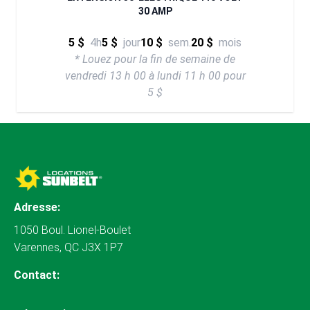
30 AMP
5 $
4h
5 $
jour
10 $
sem.
20 $
mois
* Louez pour la fin de semaine de
vendredi 13 h 00 à lundi 11 h 00 pour
5 $
Adresse:
1050 Boul. Lionel-Boulet
Varennes, QC J3X 1P7
Contact: