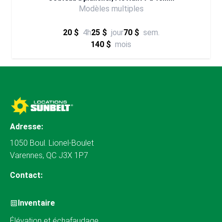
Modèles multiples
20 $
4h
25 $
jour
70 $
sem.
140 $
mois
Adresse:
1050 Boul. Lionel-Boulet
Varennes, QC J3X 1P7
Contact:
Inventaire
Élévation et échafaudage