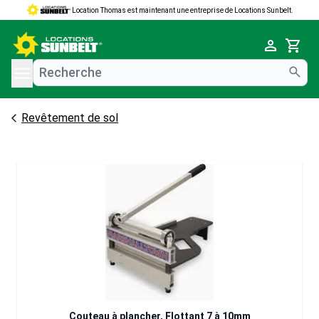
Location Thomas est maintenant une entreprise de Locations Sunbelt.
e menu
Cart
Revêtement de sol
Couteau à plancher, Flottant 7 à 10mm