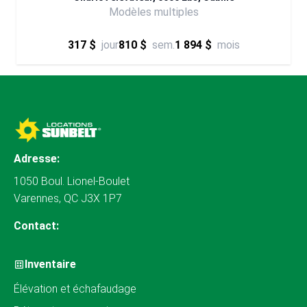
Modèles multiples
317 $
jour
810 $
sem.
1 894 $
mois
Adresse:
1050 Boul. Lionel-Boulet
Varennes, QC J3X 1P7
Contact:
Inventaire
Élévation et échafaudage