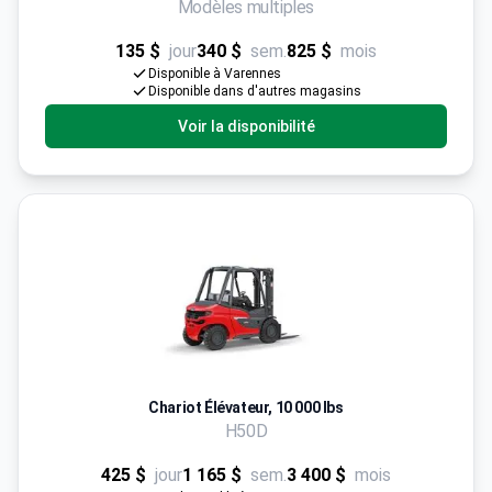
Modèles multiples
135 $
jour
340 $
sem.
825 $
mois
Disponible à Varennes
Disponible dans d'autres magasins
Voir la disponibilité
Chariot Élévateur, 10 000 lbs
H50D
425 $
jour
1 165 $
sem.
3 400 $
mois