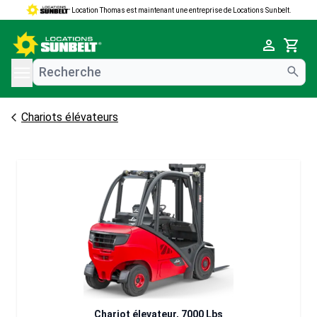
Location Thomas est maintenant une entreprise de Locations Sunbelt.
e menu
Cart
Chariots élévateurs
Chariot élevateur, 7000 Lbs