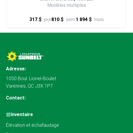
Modèles multiples
317 $
jour
810 $
sem.
1 894 $
mois
Adresse:
1050 Boul. Lionel-Boulet
Varennes, QC J3X 1P7
Contact:
Inventaire
Élévation et échafaudage