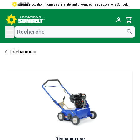
Location Thomas est maintenant une entreprise de Locations Sunbelt.
e menu
Cart
Déchaumeur
Déchaumeuse