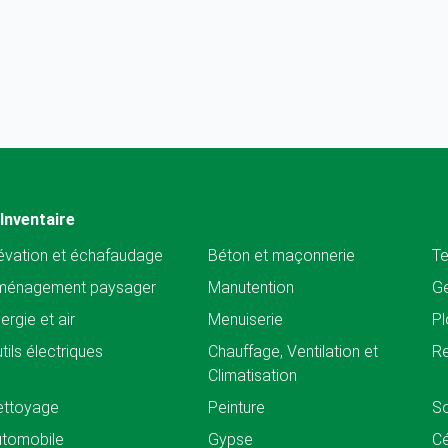
Inventaire
évation et échafaudage
Béton et maçonnerie
Te
ménagement paysager
Manutention
Ge
ergie et air
Menuiserie
Pl
tils électriques
Chauffage, Ventilation et
Re
Climatisation
ettoyage
Peinture
So
tomobile
Gypse
C