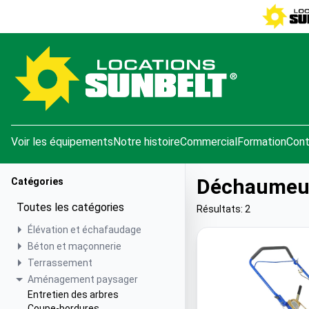
e menu
Voir les équipements
Notre histoire
Commercial
Formation
Cont
Déchaumeu
Catégories
Toutes les catégories
Résultats: 2
Élévation et échafaudage
Béton et maçonnerie
Terrassement
Aménagement paysager
Entretien des arbres
Coupe-bordures