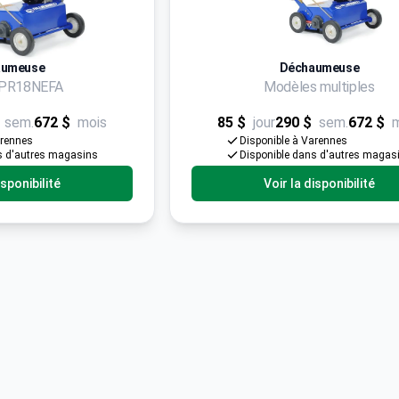
aumeuse
Déchaumeuse
d PR18NEFA
Modèles multiples
sem.
672 $
mois
85 $
jour
290 $
sem.
672 $
arennes
Disponible à Varennes
s d'autres magasins
Disponible dans d'autres magas
isponibilité
Voir la disponibilité