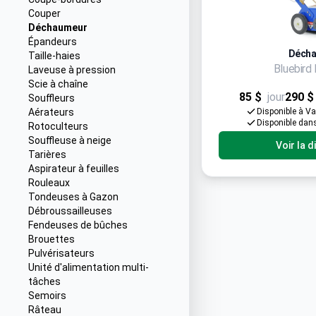
Couper
Déchaumeur
Épandeurs
Déch
Taille-haies
Bluebir
Laveuse à pression
Scie à chaîne
85 $
jour
290 $
Souffleurs
Aérateurs
Disponible à V
Disponible dan
Rotoculteurs
Souffleuse à neige
Voir la d
Tarières
Aspirateur à feuilles
Rouleaux
Tondeuses à Gazon
Débroussailleuses
Fendeuses de bûches
Brouettes
Pulvérisateurs
Unité d'alimentation multi-
tâches
Semoirs
Râteau