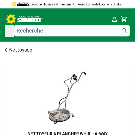
Location Thomas est maintenant une entreprise de Locations Sunbelt.
e menu
Cart
Nettoyage
NETTOYEUR A PLANCHER WHIRL-A-WAY