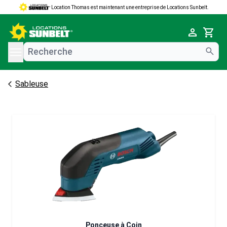
Location Thomas est maintenant une entreprise de Locations Sunbelt.
e menu
Cart
Sableuse
Ponceuse à Coin