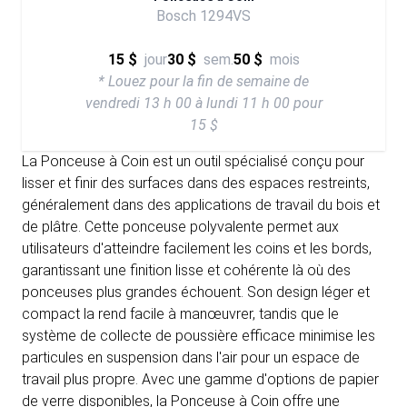
Bosch 1294VS
15 $
jour
30 $
sem.
50 $
mois
* Louez pour la fin de semaine de
vendredi 13 h 00 à lundi 11 h 00 pour
15 $
La Ponceuse à Coin est un outil spécialisé conçu pour
lisser et finir des surfaces dans des espaces restreints,
généralement dans des applications de travail du bois et
de plâtre. Cette ponceuse polyvalente permet aux
utilisateurs d'atteindre facilement les coins et les bords,
garantissant une finition lisse et cohérente là où des
ponceuses plus grandes échouent. Son design léger et
compact la rend facile à manœuvrer, tandis que le
système de collecte de poussière efficace minimise les
particules en suspension dans l'air pour un espace de
travail plus propre. Avec une gamme d'options de papier
de verre disponibles, la Ponceuse à Coin offre une