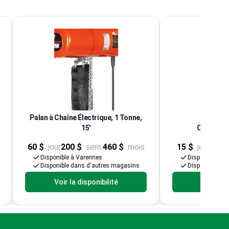
Palan à Chaîne Électrique, 1 Tonne,
15'
Chariot P
60 $
jour
200 $
sem.
460 $
mois
15 $
jour
40 $
Disponible à Varennes
Disponible à V
Disponible dans d'autres magasins
Disponible da
Voir la disponibilité
Voir la d