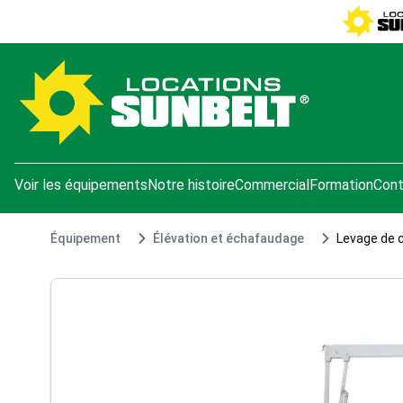
e menu
Voir les équipements
Notre histoire
Commercial
Formation
Cont
Équipement
Élévation et échafaudage
Levage de 