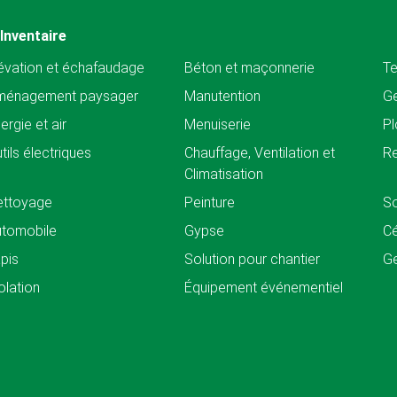
Inventaire
évation et échafaudage
Béton et maçonnerie
Te
ménagement paysager
Manutention
Ge
ergie et air
Menuiserie
Pl
tils électriques
Chauffage, Ventilation et
Re
Climatisation
ettoyage
Peinture
So
tomobile
Gypse
C
pis
Solution pour chantier
Ge
olation
Équipement événementiel