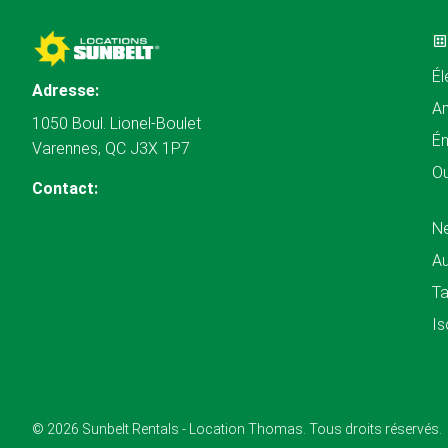
Él
Adresse:
A
1050 Boul. Lionel-Boulet
Én
Varennes, QC J3X 1P7
Ou
Contact:
N
Au
Ta
Is
© 2026 Sunbelt Rentals - Location Thomas. Tous droits réservés.