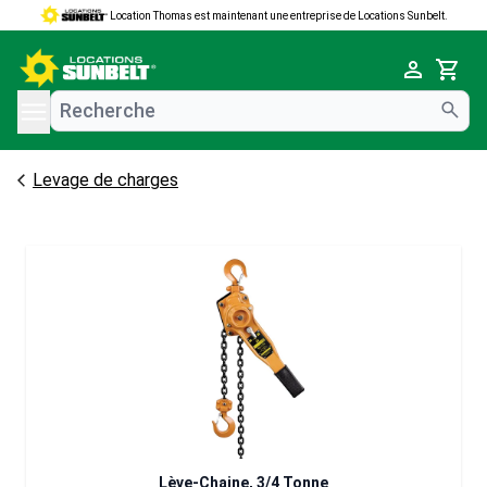
Location Thomas est maintenant une entreprise de Locations Sunbelt.
e menu
Cart
Levage de charges
Lève-Chaine, 3/4 Tonne