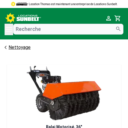
Location Thomas est maintenant une entreprise de Locations Sunbelt.
e menu
Cart
Nettoyage
Balai Motorisé, 36"