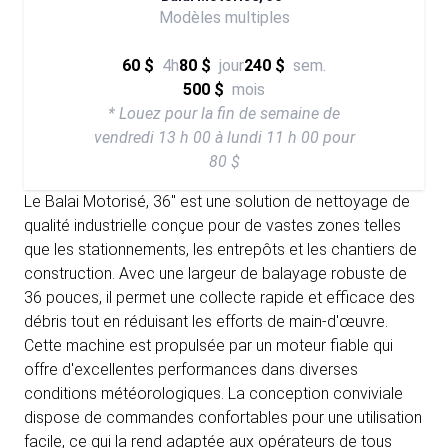
Modèles multiples
60 $
4h
80 $
jour
240 $
sem.
500 $
mois
* Louez pour la fin de semaine de
vendredi 13 h 00 à lundi 11 h 00 pour
80 $
Le Balai Motorisé, 36" est une solution de nettoyage de
qualité industrielle conçue pour de vastes zones telles
que les stationnements, les entrepôts et les chantiers de
construction. Avec une largeur de balayage robuste de
36 pouces, il permet une collecte rapide et efficace des
débris tout en réduisant les efforts de main-d'œuvre.
Cette machine est propulsée par un moteur fiable qui
offre d'excellentes performances dans diverses
conditions météorologiques. La conception conviviale
dispose de commandes confortables pour une utilisation
facile, ce qui la rend adaptée aux opérateurs de tous