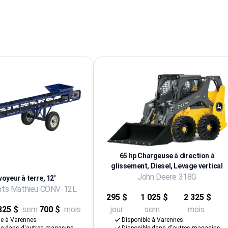
65 hp Chargeuse à direction à
glissement, Diesel, Levage vertical
John Deere 318G
oyeur à terre, 12'
nts Mathieu CONV-12L
295 $
1 025 $
2 325 $
325 $
sem.
700 $
mois
jour
sem.
mois
le à Varennes
Disponible à Varennes