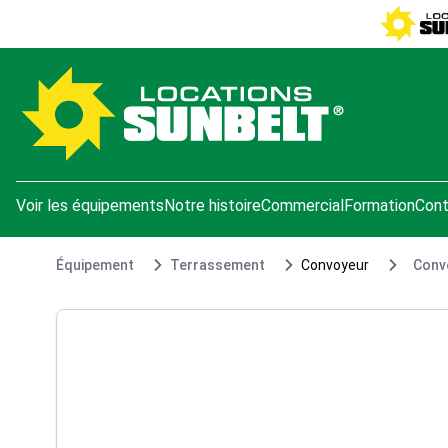
e menu
Voir les équipements
Notre histoire
Commercial
Formation
Cont
Équipement
Terrassement
Convoyeur
Convo