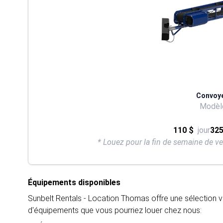
Convoyeu
Modèle
110 $
jour
325
* Louez pour la fin de semaine de v
Équipements disponibles
Sunbelt Rentals - Location Thomas offre une sélection v
d'équipements que vous pourriez louer chez nous: