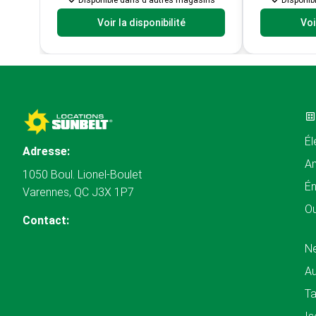
Disponible dans d'autres magasins
Disponib
Voir la disponibilité
Voi
Él
Adresse:
A
1050 Boul. Lionel-Boulet
Én
Varennes, QC J3X 1P7
Ou
Contact:
N
Au
Ta