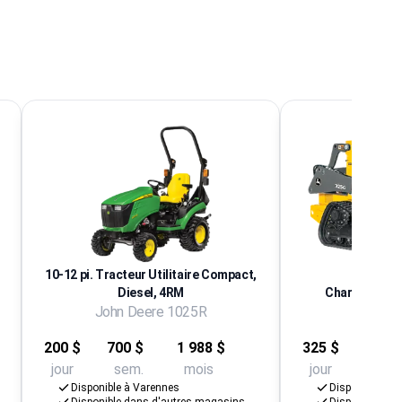
10-12 pi. Tracteur Utilitaire Compact,
Diesel, 4RM
Chargeur com
John Deere 1025R
John D
200 $
700 $
1 988 $
325 $
1 300
jour
sem.
mois
jour
sem.
Disponible à Varennes
Disponible à V