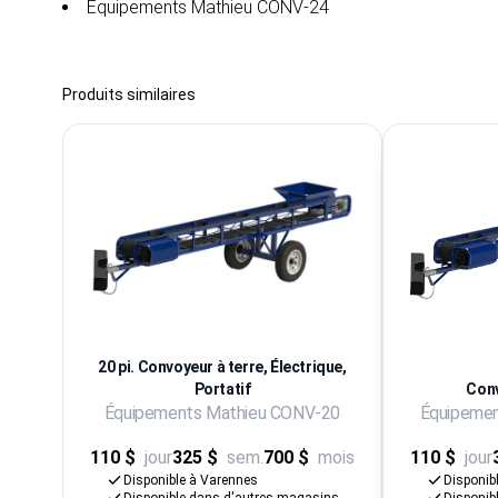
Équipements Mathieu CONV-24
Produits similaires
20 pi. Convoyeur à terre, Électrique,
Portatif
Conv
Équipements Mathieu CONV-20
Équipeme
110 $
jour
325 $
sem.
700 $
mois
110 $
jour
Disponible à Varennes
Disponib