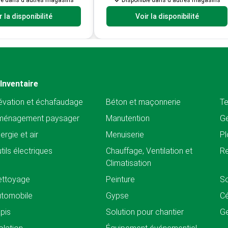
le dans d'autres magasins
Disponible dans d'autres magasins
r la disponibilité
Voir la disponibilité
Inventaire
évation et échafaudage
Béton et maçonnerie
Te
ménagement paysager
Manutention
Ge
ergie et air
Menuiserie
Pl
tils électriques
Chauffage, Ventilation et
Re
Climatisation
ettoyage
Peinture
So
tomobile
Gypse
C
pis
Solution pour chantier
Ge