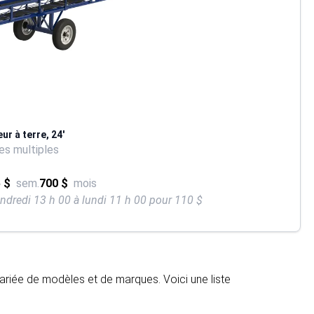
r à terre, 24'
s multiples
 $
sem.
700 $
mois
endredi 13 h 00 à lundi 11 h 00 pour 110 $
ariée de modèles et de marques. Voici une liste