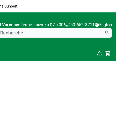
ns Sunbelt.
Varennes
Fermé
- ouvre à 07 h 00
450-652-3711
English
Cart