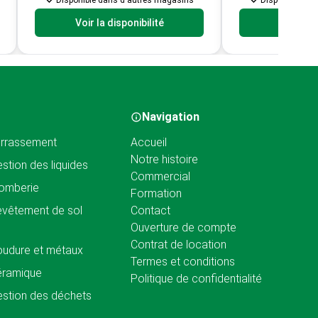
Disponible dans d'autres magasins
Disponible da
Voir la disponibilité
Voir la d
Navigation
rrassement
Accueil
Notre histoire
stion des liquides
Commercial
omberie
Formation
vêtement de sol
Contact
Ouverture de compte
Contrat de location
udure et métaux
Termes et conditions
éramique
Politique de confidentialité
stion des déchets