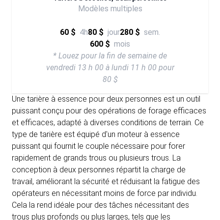
Modèles multiples
60 $
4h
80 $
jour
280 $
sem.
600 $
mois
* Louez pour la fin de semaine de
vendredi 13 h 00 à lundi 11 h 00 pour
80 $
Une tarière à essence pour deux personnes est un outil
puissant conçu pour des opérations de forage efficaces
et efficaces, adapté à diverses conditions de terrain. Ce
type de tarière est équipé d'un moteur à essence
puissant qui fournit le couple nécessaire pour forer
rapidement de grands trous ou plusieurs trous. La
conception à deux personnes répartit la charge de
travail, améliorant la sécurité et réduisant la fatigue des
opérateurs en nécessitant moins de force par individu.
Cela la rend idéale pour des tâches nécessitant des
trous plus profonds ou plus larges, tels que les