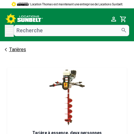
Location Thomas est maintenant une entreprise de Locations Sunbelt.
e menu
Cart
Tarières
Tarière à essence, deux personnes