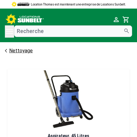
Location Thomas est maintenant une entreprise de Locations Sunbelt.
e menu
Cart
Nettoyage
Aspirateur, 45 Litres