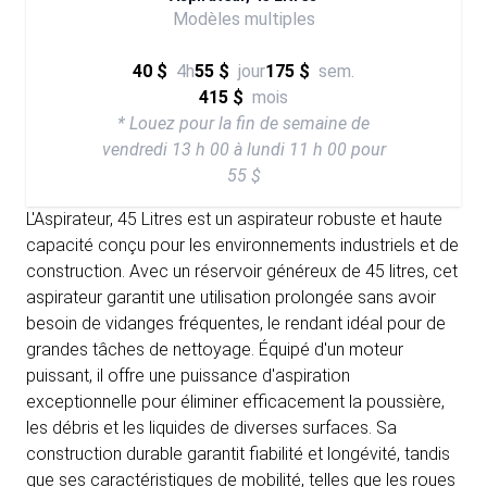
Modèles multiples
40 $
4h
55 $
jour
175 $
sem.
415 $
mois
* Louez pour la fin de semaine de
vendredi 13 h 00 à lundi 11 h 00 pour
55 $
L'Aspirateur, 45 Litres est un aspirateur robuste et haute
capacité conçu pour les environnements industriels et de
construction. Avec un réservoir généreux de 45 litres, cet
aspirateur garantit une utilisation prolongée sans avoir
besoin de vidanges fréquentes, le rendant idéal pour de
grandes tâches de nettoyage. Équipé d'un moteur
puissant, il offre une puissance d'aspiration
exceptionnelle pour éliminer efficacement la poussière,
les débris et les liquides de diverses surfaces. Sa
construction durable garantit fiabilité et longévité, tandis
que ses caractéristiques de mobilité, telles que les roues