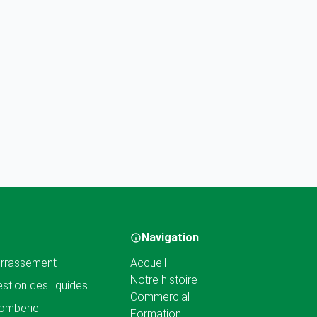
Navigation
rrassement
Accueil
Notre histoire
stion des liquides
Commercial
omberie
Formation