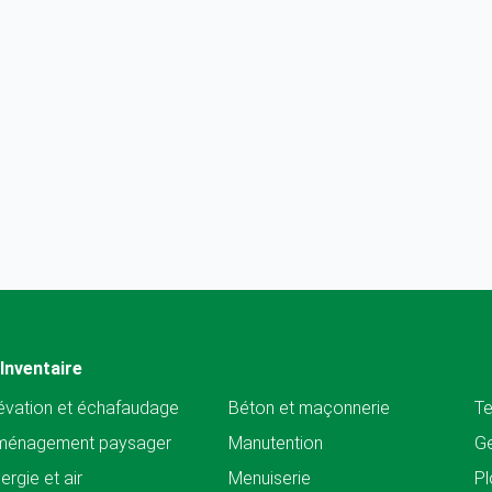
Inventaire
évation et échafaudage
Béton et maçonnerie
Te
ménagement paysager
Manutention
Ge
ergie et air
Menuiserie
Pl