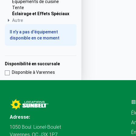
Équipements de cuisine
Tente
Éclairage et Effets Spéciaux
Autre
Il n'y a pas d'équipement
disponible en ce moment
Disponibilité en succursale
Disponible à Varennes
Él
Adresse:
A
1050 Boul. Lionel-Boulet
Én
Varennes, QC J3X 1P7