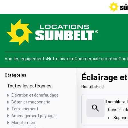
e menu
Voir les équipements
Notre histoire
Commercial
Formation
Cont
Éclairage e
Catégories
Toutes les catégories
Résultats: 0
Élévation et échafaudage
Il semblerait
Béton et maçonnerie
Terrassement
Conseils d
Aménagement paysager
Supprime
Manutention