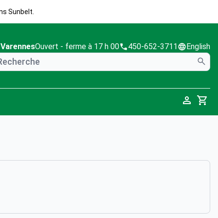
ns Sunbelt.
Varennes
Ouvert
- ferme à 17 h 00
450-652-3711
English
Cart