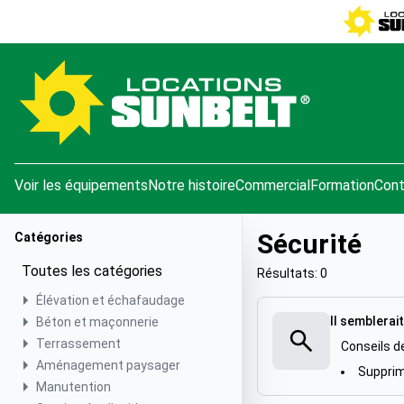
e menu
Voir les équipements
Notre histoire
Commercial
Formation
Cont
Sécurité
Catégories
Toutes les catégories
Résultats: 0
Élévation et échafaudage
Il semblerait
Béton et maçonnerie
Terrassement
Conseils d
Aménagement paysager
Supprime
Manutention