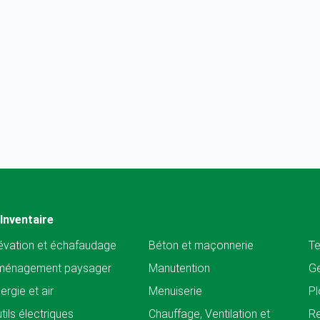
Inventaire
évation et échafaudage
Béton et maçonnerie
Te
ménagement paysager
Manutention
Ge
ergie et air
Menuiserie
Pl
tils électriques
Chauffage, Ventilation et
Re