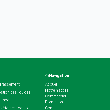
Navigation
rrassement
Accueil
Notre histoire
stion des liquides
Commercial
omberie
Formation
vêtement de sol
Contact