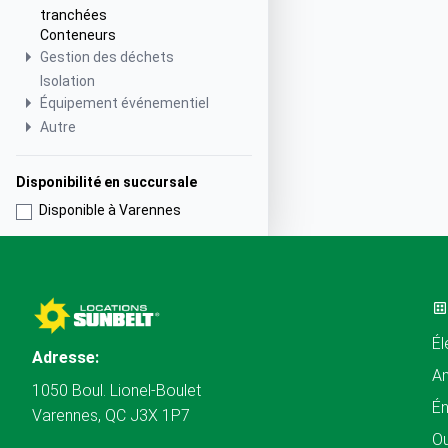
tranchées
Conteneurs
Gestion des déchets
Isolation
Équipement événementiel
Autre
Disponibilité en succursale
Disponible à Varennes
Él
Adresse:
A
1050 Boul. Lionel-Boulet
Én
Varennes, QC J3X 1P7
Ou